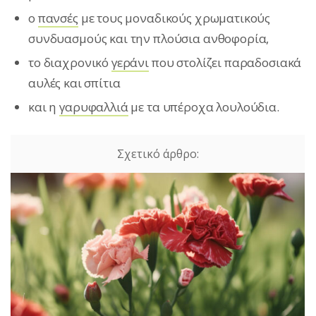
ο
πανσές
με τους μοναδικούς χρωματικούς
συνδυασμούς και την πλούσια ανθοφορία,
το διαχρονικό
γεράνι
που στολίζει παραδοσιακά
αυλές και σπίτια
και η
γαρυφαλλιά
με τα υπέροχα λουλούδια.