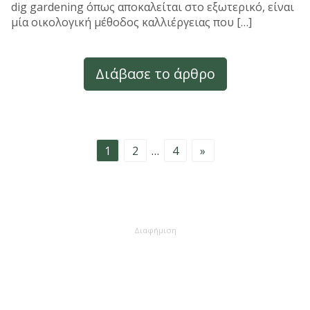
dig gardening όπως αποκαλείται στο εξωτερικό, είναι
μία οικολογική μέθοδος καλλιέργειας που […]
Διάβασε το άρθρο
Σελιδοποίηση
1
2
…
4
»
άρθρων
Διαφήμιση