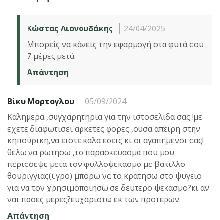
Κώστας Λιονουδάκης
24/04/2025
Μπορείς να κάνεις την εφαρμογή στα φυτά σου
7 μέρες μετά.
Απάντηση
Βίκυ Μορτογλου
05/09/2024
Καλημερα ,συγχαρητηρια για την ιστοσελιδα σας !με
εχετε διαφωτισει αρκετες φορες ,ουσα απειρη στην
κηπουρικη,να ειστε καλα εσεις κι οι αγαπημενοι σας!
θελω να ρωτησω ,το παρασκευασμα που μου
περισσεψε μετα τον φυλλοψεκασμο με βακιλλο
θουριγγιας(υγρο) μπορω να το κρατησω στο ψυγειο
για να τον χρησιμοποιησω σε δευτερο ψεκασμο?κι αν
ναι ποσες μερες?ευχαριστω εκ των προτερων.
Απάντηση