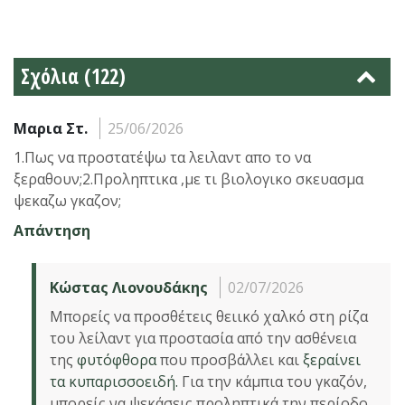
Σχόλια (122)
Μαρια Στ.
25/06/2026
1.Πως να προστατέψω τα λειλαντ απο το να
ξεραθουν;2.Προληπτικα ,με τι βιολογικο σκευασμα
ψεκαζω γκαζον;
Απάντηση
Κώστας Λιονουδάκης
02/07/2026
Μπορείς να προσθέτεις θειικό χαλκό στη ρίζα
του λείλαντ για προστασία από την ασθένεια
της
φυτόφθορα
που προσβάλλει και
ξεραίνει
τα κυπαρισσοειδή.
Για την κάμπια του γκαζόν,
μπορείς να ψεκάσεις προληπτικά την περίοδο