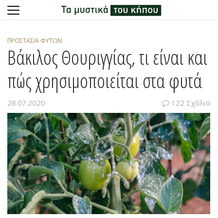
Skip
to
ΠΡΟΣΤΑΣΊΑ ΦΥΤΏΝ
content
Βάκιλος Θουριγγίας, τι είναι και
πώς χρησιμοποιείται στα φυτά
28.07.2020
122 Σχόλια