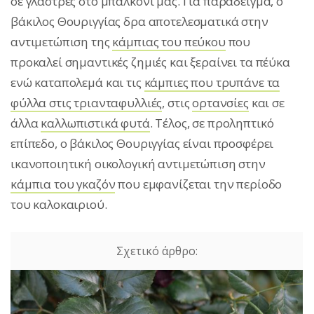
σε γλάστρες στο μπαλκόνι μας. Για παράδειγμα, ο
βάκιλος Θουριγγίας δρα αποτελεσματικά στην
αντιμετώπιση της
κάμπιας του πεύκου
που
προκαλεί σημαντικές ζημιές και ξεραίνει τα πέύκα
ενώ καταπολεμά και τις
κάμπιες που τρυπάνε τα
φύλλα στις τριανταφυλλιές
, στις
ορτανσίες
και σε
άλλα
καλλωπιστικά φυτά
. Τέλος, σε προληπτικό
επίπεδο, ο βάκιλος Θουριγγίας είναι προσφέρει
ικανοποιητική οικολογική αντιμετώπιση στην
κάμπια του γκαζόν
που εμφανίζεται την περίοδο
του καλοκαιριού.