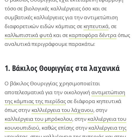
τόσο σε βιολογικές καλλιέργειες όσο και σε
συμβατικές καλλιέργειες για την αντιμετώπιση
διαφορετικών ειδών κάμπιας σε
κηπευτικά
, σε
καλλωπιστικά φυτά
και σε
καρποφόρα δέντρα
όπως
αναλυτικά περιγράφουμε παρακάτω:
1. Βάκιλος Θουριγγίας στα λαχανικά
Ο βάκιλος Θουριγγίας χρησιμοποιείται
αποτελεσματικά για την οικολογική
αντιμετώπιση
της κάμπιας της πιερίδας
σε διάφορα κηπευτικά
όπως στην
καλλιέργεια του λάχανου
, στην
καλλιέργεια του μπρόκολου
, στην
καλλιέργεια του
κουνουπιδιού
, καθώς επίσης στην
καλλιέργεια της
ντομάτας
, στην
καλλιέργεια της πιπεριάς
και στην