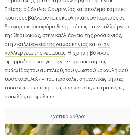
σημαντικές ζημιές στην
καλλιέργεια της ελιάς
.
Επίσης, ο βάκιλος Θουριγγίας καταπολεμά κάμπιες
που προσβάλλουν και σκουληκιάζουν καρπούς σε
διάφορα καρποφόρα δέντρα όπως στην
καλλιέργεια
της βερικοκιάς
, στην
καλλιέργεια της ροδακινιάς
,
στην
καλλιέργεια της δαμασκηνιάς
και
στην
καλλιέργεια της κερασιάς
. Η χρήση βάκιλου
εφαρμόζεται και για την αντιμετώπιση της
ευδεμίδας του αμπελιού
, του γνωστού «σκουληκιού
των σταφυλιών» που προκαλεί σημαντικές ζημιές
τόσο στις οινοποιήσιμες όσο και στις επιτραπέζιες
ποικιλίες σταφυλιών.