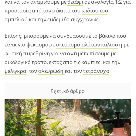
και να τον αναμίξουμε με
θειάφι
σε αναλογία 1:2 για
προστασία από τον μύκητα του
ωιδίου του
αμπελιού
και την
ευδεμίδα
συγχρόνως.
Επίσης, μπορούμε να συνδυάσουμε το βάκιλο που
είναι για ψεκασμό με
σκεύασμα αλάτων καλίου
ή με
φυσική πυρεθρίνη
για να αντιμετωπίσουμε με
οικολογικό τρόπο, εκτός από τις κάμπιες, και την
μελίγκρα
, τον
αλευρώδη
και τον
τετράνυχο
.