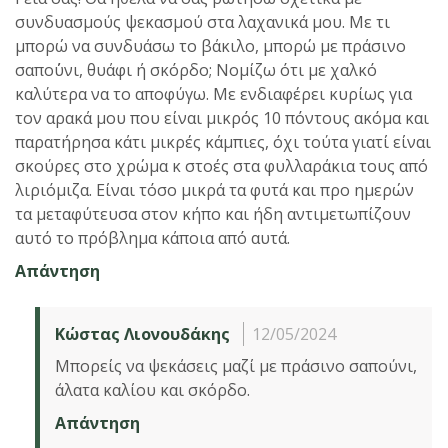
συνδυασμούς ψεκασμού στα λαχανικά μου. Με τι
μπορώ να συνδυάσω το βάκιλο, μπορώ με πράσινο
σαπο΄΄υνι, θυάφι ή σκόρδο; Νομίζω ότι με χαλκό
καλύτερα να το αποφύγω. Με ενδιαφέρει κυρίως για
τον αρακά μου που είναι μικρός 10 πόντους ακόμα και
παρατήρησα κάτι μικρές κάμπιες, όχι τούτα γιατί είναι
σκούρες στο χρώμα κ στοές στα φυλλαράκια τους από
λιριόμιζα. Είναι τόσο μικρά τα φυτά και προ ημερών
τα μεταφύτευσα στον κήπο και ήδη αντιμετωπίζουν
αυτό το πρόβλημα κάποια από αυτά.
Απάντηση
Κώστας Λιονουδάκης
12/05/2024
Μπορείς να ψεκάσεις μαζί με πράσινο σαπούνι,
άλατα καλίου και σκόρδο.
Απάντηση