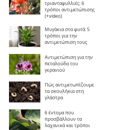
τριανταφυλλιές: 6
τρόποι αντιμετώπισης
(+video)
Μυγάκια στα φυτά: 5
τρόποι για την
αντιμετώπιση τους
Αντιμετώπιση για την
πεταλούδα του
γερανιού
Πώς αντιμετωπίζουμε
τα σκουλήκια στη
γλάστρα
6 έντομα που
προσβάλλουν τα
λαχανικά και τρόποι