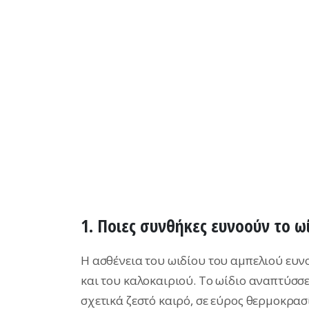
1. Ποιες συνθήκες ευνοούν το ω
Η ασθένεια του ωιδίου του αμπελιού ευνο
και του καλοκαιριού. Το ωίδιο αναπτύσσ
σχετικά ζεστό καιρό, σε εύρος θερμοκρασ