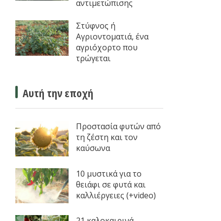
αντιμετώπισης
Στύφνος ή
Αγριοντοματιά, ένα
αγριόχορτο που
τρώγεται
Αυτή την εποχή
Προστασία φυτών από
τη ζέστη και τον
καύσωνα
10 μυστικά για το
θειάφι σε φυτά και
καλλιέργειες (+video)
21 καλοκαιρινά