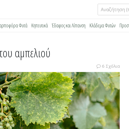
Αναζήτηση
για:
αρποφόρα Φυτά
Κηπευτικά
Έδαφος και Λίπανση
Κλάδεμα Φυτών
Προσ
 του αμπελιού
6 Σχόλια