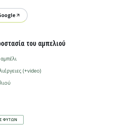
Google
ροστασία του αμπελιού
 αμπέλι
λιέργειες (+video)
ελιού
ΕΣ ΦΥΤΏΝ