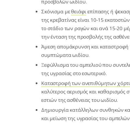
προσβολών ωιδίου.
Σκόνισμα με
θειάφι
επίπασης ή ψεκασμ
της κρεβατίνας είναι 10-15 εκατοστών
το στάδιο των ραγών και ανά 15-20 μέ
την ένταση της προσβολής της ασθένει
Άμεση απομάκρυνση και καταστροφή 
συμπτώματα ωιδίου.
Ξεφύλλισμα του αμπελιού που συντελε
της υγρασίας στο εσωτερικό.
Καταστροφή των ανεπιθύμητων χόρτω
καλύτερος αερισμός και καθαρισμός 
εστιών της ασθένειας του ωιδίου.
Δημιουργία κατάλληλων συνθηκών και
και μείωση της υγρασίας του αμπελώ