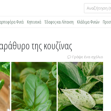
Αναζήτηση
για:
αρποφόρα Φυτά
Κηπευτικά
Έδαφος και Λίπανση
Κλάδεμα Φυτών
Προσ
 παράθυρο της κουζίνας
Γράψε ένα σχόλιο