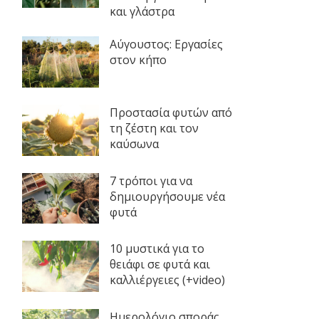
και γλάστρα
Αύγουστος: Εργασίες
στον κήπο
Προστασία φυτών από
τη ζέστη και τον
καύσωνα
7 τρόποι για να
δημιουργήσουμε νέα
φυτά
10 μυστικά για το
θειάφι σε φυτά και
καλλιέργειες (+video)
Ημερολόγιο σποράς,