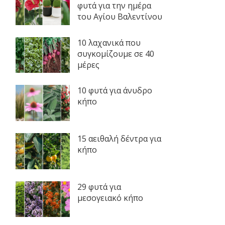
φυτά για την ημέρα
του Αγίου Βαλεντίνου
10 λαχανικά που
συγκομίζουμε σε 40
μέρες
10 φυτά για άνυδρο
κήπο
15 αειθαλή δέντρα για
κήπο
29 φυτά για
μεσογειακό κήπο