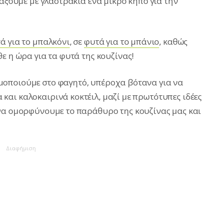
ιάξουμε με γλαστράκια ένα μικρό κήπο για την
ά για το μπαλκόνι
, σε
φυτά για το μπάνιο
, καθώς
θε η ώρα για τα φυτά της κουζίνας!
οποιούμε στο φαγητό, υπέροχα βότανα για να
αι καλοκαιρινά κοκτέιλ, μαζί με πρωτότυπες ιδέες
να ομορφύνουμε το παράθυρο της κουζίνας μας και
Διαφήμιση