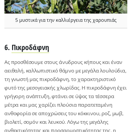
5 μυστικά για την καλλιέργεια της χαρουπιάς
6.
Πικροδάφνη
Ας προσθέσουμε στους άνυδρους κήπους και έναν
αειθαλή, καλλωπιστικό θάμνο με μεγάλα λουλούδια,
τη γνωστή μας πικροδάφνη, το χαρακτηριστικό
φυτό της μεσογειακής χλωρίδας. Η πικροδάφνη έχει
γρήγορη ανάπτυξη, φτάνει σε ύψος τα τέσσερα
μέτρα και μας χαρίζει πλούσια παρατεταμένη
ανθοφορία σε αποχρώσεις του κόκκινου, ροζ, μωβ,
βιολετί, σομόν και λευκού. Λόγω της μεγάλης
ανθεκτικότητας και προσαρμοστικότητας της, η