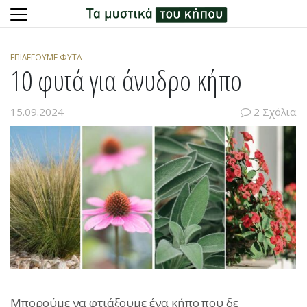
Skip
to
ΕΠΙΛΈΓΟΥΜΕ ΦΥΤΆ
content
10 φυτά για άνυδρο κήπο
15.09.2024
2 Σχόλια
Μπορούμε να φτιάξουμε ένα κήπο που δε