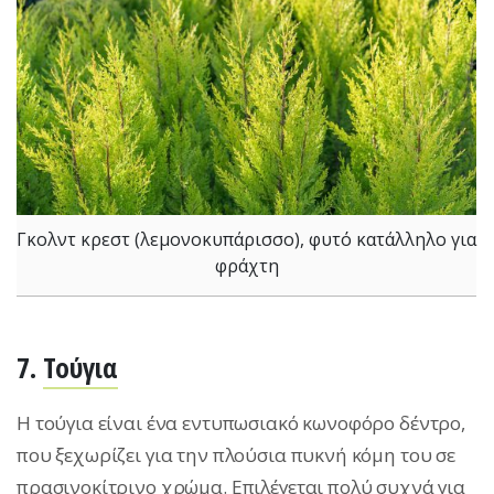
Γκολντ κρεστ (λεμονοκυπάρισσο), φυτό κατάλληλο για
φράχτη
7.
Τούγια
Η τούγια είναι ένα εντυπωσιακό κωνοφόρο δέντρο,
που ξεχωρίζει για την πλούσια πυκνή κόμη του σε
πρασινοκίτρινο χρώμα. Επιλέγεται πολύ συχνά για