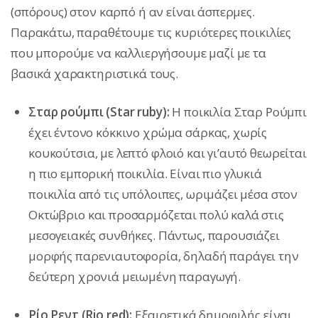
(σπόρους) στον καρπό ή αν είναι άσπερμες.
Παρακάτω, παραθέτουμε τις κυριότερες ποικιλίες
που μπορούμε να καλλιεργήσουμε μαζί με τα
βασικά χαρακτηριστικά τους.
Σταρ ρούμπι (Star ruby):
Η ποικιλία Σταρ Ρούμπι
έχει έντονο κόκκινο χρώμα σάρκας, χωρίς
κουκούτσια, με λεπτό φλοιό και γι’αυτό θεωρείται
η πιο εμπορική ποικιλία. Είναι πιο γλυκιά
ποικιλία από τις υπόλοιπες, ωριμάζει μέσα στον
Οκτώβριο και προσαρμόζεται πολύ καλά στις
μεσογειακές συνθήκες. Πάντως, παρουσιάζει
μορφής παρενιαυτοφορία, δηλαδή παράγει την
δεύτερη χρονιά μειωμένη παραγωγή.
Ρίο Ρεντ (Rio red):
Εξαιρετικά δημοφιλής είναι