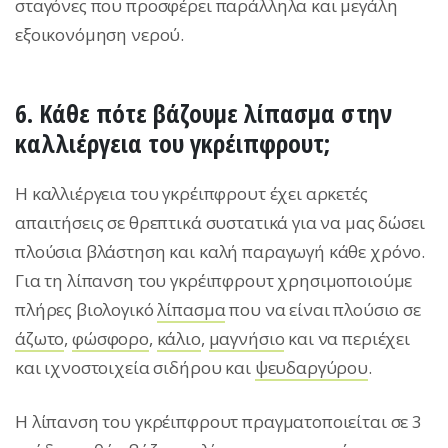
σταγόνες που προσφέρει παράλληλα και μεγάλη
εξοικονόμηση νερού.
6. Κάθε πότε βάζουμε λίπασμα στην
καλλιέργεια του γκρέιπφρουτ;
Η καλλιέργεια του γκρέιπφρουτ έχει αρκετές
απαιτήσεις σε θρεπτικά συστατικά για να μας δώσει
πλούσια βλάστηση και καλή παραγωγή κάθε χρόνο.
Για τη λίπανση του γκρέιπφρουτ χρησιμοποιούμε
πλήρες βιολογικό
λίπασμα
που να είναι πλούσιο σε
άζωτο
,
φώσφορο
,
κάλιο
,
μαγνήσιο
και να περιέχει
και ιχνοστοιχεία σιδήρου και
ψευδαργύρου
.
Η λίπανση του γκρέιπφρουτ πραγματοποιείται σε 3