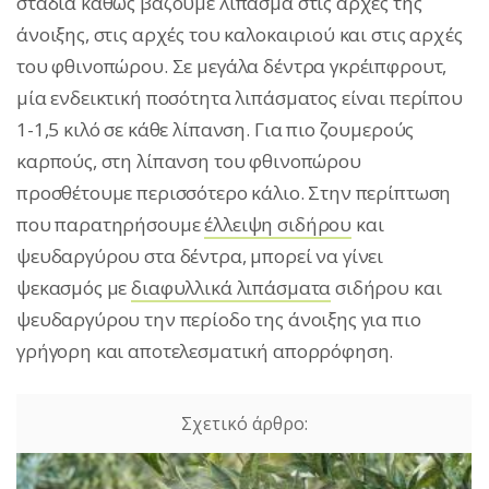
στάδια καθώς βάζουμε λίπασμα στις αρχές της
άνοιξης, στις αρχές του καλοκαιριού και στις αρχές
του φθινοπώρου. Σε μεγάλα δέντρα γκρέιπφρουτ,
μία ενδεικτική ποσότητα λιπάσματος είναι περίπου
1-1,5 κιλό σε κάθε λίπανση. Για πιο ζουμερούς
καρπούς, στη λίπανση του φθινοπώρου
προσθέτουμε περισσότερο κάλιο. Στην περίπτωση
που παρατηρήσουμε
έλλειψη σιδήρου
και
ψευδαργύρου στα δέντρα, μπορεί να γίνει
ψεκασμός με
διαφυλλικά λιπάσματα
σιδήρου και
ψευδαργύρου την περίοδο της άνοιξης για πιο
γρήγορη και αποτελεσματική απορρόφηση.