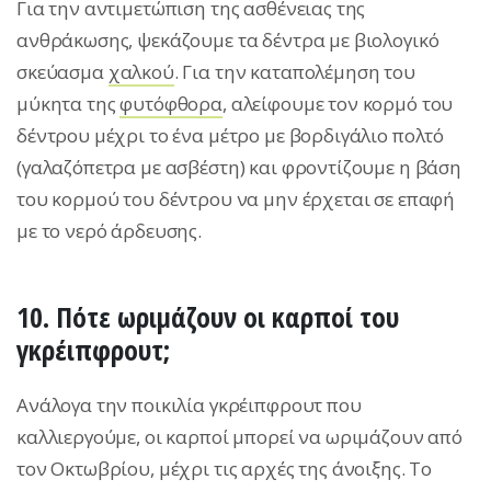
Για την αντιμετώπιση της ασθένειας της
ανθράκωσης, ψεκάζουμε τα δέντρα με βιολογικό
σκεύασμα
χαλκού
. Για την καταπολέμηση του
μύκητα της
φυτόφθορα
, αλείφουμε τον κορμό του
δέντρου μέχρι το ένα μέτρο με βορδιγάλιο πολτό
(γαλαζόπετρα με ασβέστη) και φροντίζουμε η βάση
του κορμού του δέντρου να μην έρχεται σε επαφή
με το νερό άρδευσης.
10. Πότε ωριμάζουν οι καρποί του
γκρέιπφρουτ;
Ανάλογα την ποικιλία γκρέιπφρουτ που
καλλιεργούμε, οι καρποί μπορεί να ωριμάζουν από
τον Οκτωβρίου, μέχρι τις αρχές της άνοιξης. Το