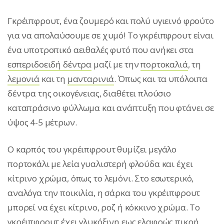
Γκρέιπφρουτ, ένα ζουμερό και πολύ υγιεινό φρούτο
για να απολαύσουμε σε χυμό! Το γκρέιπφρουτ είναι
ένα υποτροπικό αειθαλές φυτό που ανήκει στα
εσπεριδοειδή δέντρα
μαζί με την
πορτοκαλιά
, τη
λεμονιά
και τη
μανταρινιά
. Όπως και τα υπόλοιπα
δέντρα της οικογένειας, διαθέτει πλούσιο
καταπράσινο φύλλωμα και ανάπτυξη που φτάνει σε
ύψος 4-5 μέτρων.
Ο καρπός του γκρέιπφρουτ θυμίζει μεγάλο
πορτοκάλι με λεία γυαλιστερή φλούδα και έχει
κίτρινο χρώμα, όπως το λεμόνι. Στο εσωτερικό,
αναλόγα την ποικιλία, η σάρκα του γκρέιπφρουτ
μπορεί να έχει κίτρινο, ροζ ή κόκκινο χρώμα. Το
γκρέιπφρουτ έχει γλυκόξινη εως ελαφρώς πικρή