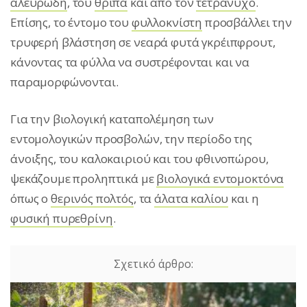
αλευρώδη
, του
θρίπα
και από τον
τετράνυχο
.
Επίσης, το έντομο του
φυλλοκνίστη
προσβάλλει την
τρυφερή βλάστηση σε νεαρά φυτά γκρέιπφρουτ,
κάνοντας τα φύλλα να συστρέφονται και να
παραμορφώνονται.
Για την βιολογική καταπολέμηση των
εντομολογικών προσβολών, την περίοδο της
άνοιξης, του καλοκαιριού και του φθινοπώρου,
ψεκάζουμε προληπτικά με
βιολογικά εντομοκτόνα
όπως ο
θερινός πολτός
, τα
άλατα καλίου
και η
φυσική πυρεθρίνη
.