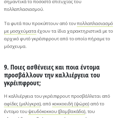
σημαντικά το ποσοστό επιτυχίας του
πολλαπλασιασμού.
Τα φυτά που προκύπτουν από τον
πολλαπλασιασμό
με μοσχεύματα
έχουν τα ίδια χαρακτηριστικά με το
αρχικό φυτό γκρέιπφρουτ από το οποίο πήραμε το
μόσχευμα.
9. Ποιες ασθένειες και ποια έντομα
προσβάλλουν την καλλιέργεια του
γκρέιπφρουτ;
Η καλλιέργεια του γκρέιπφρουτ προσβάλλεται από
αφίδες (μελίγκρα)
, από
κοκκοειδή (ψώρα)
από το
έντομο του
ψευδόκοκκου (βαμβακάδα)
, του