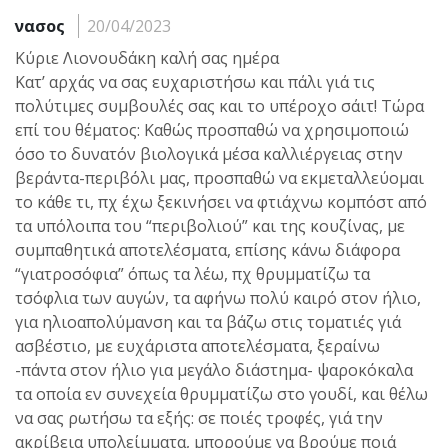
νασος
20/04/2023
Κύριε Λιονουδάκη καλή σας ημέρα
Κατ’ αρχάς να σας ευχαριστήσω και πάλι γιά τις
πολύτιμες συμβουλές σας και το υπέροχο σάιτ! Τώρα
επί του θέματος: Καθώς προσπαθώ να χρησιμοποιώ
όσο το δυνατόν βιολογικά μέσα καλλιέργειας στην
βεράντα-περιβόλι μας, προσπαθώ να εκμεταλλεύομαι
το κάθε τι, πχ έχω ξεκινήσει να φτιάχνω κομπόστ από
τα υπόλοιπα του “περιβολιού” και της κουζίνας, με
συμπαθητικά αποτελέσματα, επίσης κάνω διάφορα
“γιατροσόφια” όπως τα λέω, πχ θρυμματίζω τα
τσόφλια των αυγών, τα αφήνω πολύ καιρό στον ήλιο,
για ηλιοαπολύμανση και τα βάζω στις τοματιές γιά
ασβέστιο, με ευχάριστα αποτελέσματα, ξεραίνω
-πάντα στον ήλιο για μεγάλο διάστημα- ψαροκόκαλα
τα οποία εν συνεχεία θρυμματίζω στο γουδί, και θέλω
να σας ρωτήσω τα εξής: σε ποιές τροφές, γιά την
ακρίβεια υπολείμματα, μπορούμε να βρούμε ποιά