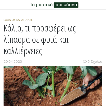
Skip
to
ΈΔΑΦΟΣ ΚΑΙ ΛΊΠΑΝΣΗ
content
Κάλιο, τι προσφέρει ως
λίπασμα σε φυτά και
καλλιέργειες
20.04.2020
5 Σχόλια