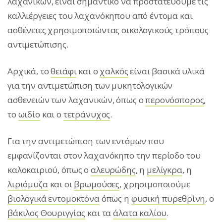
λαχανικών, είναι σημαντικό να προστατεύουμε τις
καλλιέργειες του λαχανόκηπου από έντομα και
ασθένειες χρησιμοποιώντας οικολογικούς τρόπους
αντιμετώπισης.
Αρχικά, το
θειάφι
και ο
χαλκός
είναι βασικά υλικά
για την αντιμετώπιση των μυκητολογικών
ασθενειών των λαχανικών, όπως ο
περονόσπορος
,
το
ωιδίο
και ο
τετράνυχος
.
Για την αντιμετώπιση των εντόμων που
εμφανίζονται στον λαχανόκηπο την περίοδο του
καλοκαιριού, όπως ο
αλευρώδης
, η
μελίγκρα
, η
λιριόμυζα
και οι
βρωμούσες
, χρησιμοποιούμε
βιολογικά εντομοκτόνα
όπως η
φυσική πυρεθρίνη
, ο
βάκιλος Θουριγγίας
και τα
άλατα καλίου
.