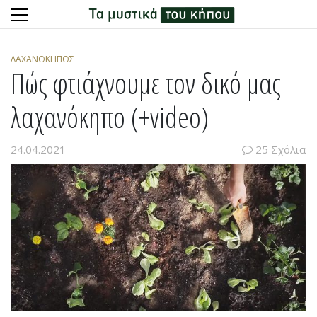
Skip
to
ΛΑΧΑΝΌΚΗΠΟΣ
content
Πώς φτιάχνουμε τον δικό μας
λαχανόκηπο (+video)
24.04.2021
25 Σχόλια