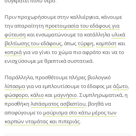
συγκρατεί πολύ νερό.
Πριν προχωρήσουμε στην καλλιέργεια, κάνουμε
την απαραίτητη
προετοιμασία του εδάφους για
φύτευση
και ενσωματώνουμε τα κατάλληλα
υλικά
βελτίωσης του εδάφους
, όπως
τύρφη
,
κομπόστ
και
κοπριά
για να γίνει το χώμα πιο αφράτο και να το
ενισχύσουμε με θρεπτικά συστατικά.
Παράλληλα, προσθέτουμε πλήρες βιολογικό
λίπασμα
για να εμπλουτίσουμε το έδαφος με
άζωτο
,
φώσφορο
,
κάλιο
και
μαγνήσιο
. Συμπληρωματικά, η
προσθήκη
λιπάσματος ασβεστίου
, βοηθά να
αποφύγουμε το
μαύρισμα στο κάτω μέρος των
καρπών ντομάτας και πιπεριάς
.