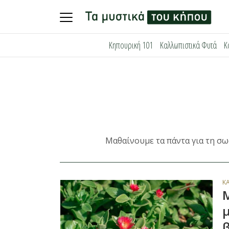
Skip
Κηπουρική 101
Καλλωπιστικά Φυτά
Κ
to
content
Μαθαίνουμε τα πάντα για τη σω
Κ
μ