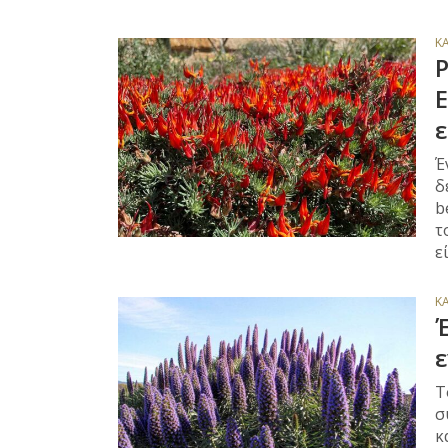
Κ
Έ
δ
b
τ
ε
Κ
Έ
Τ
σ
κ