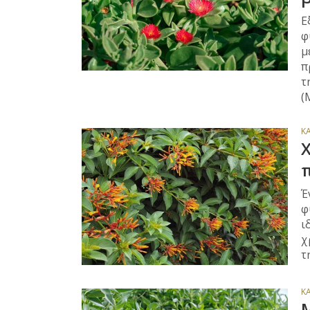
Ε
φ
μ
π
τ
(
Κ
Χ
π
Έ
φ
ι
χ
τ
Κ
Μ