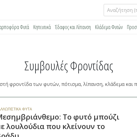
Αναζήτηση
για:
αρποφόρα Φυτά
Κηπευτικά
Έδαφος και Λίπανση
Κλάδεμα Φυτών
Προσ
Συμβουλές Φροντίδας
στή φροντίδα των φυτών, πότισμα, λίπανση, κλάδεμα και 
ΑΛΛΩΠΙΣΤΙΚΆ ΦΥΤΆ
Μεσημβριάνθεμο: Το φυτό μπούζι
ε λουλούδια που κλείνουν το
βράδυ