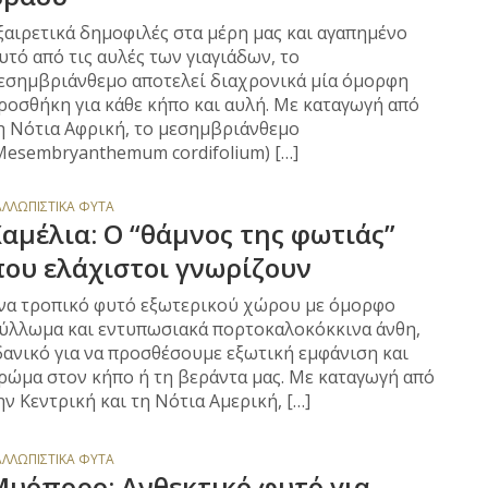
ξαιρετικά δημοφιλές στα μέρη μας και αγαπημένο
υτό από τις αυλές των γιαγιάδων, το
εσημβριάνθεμο αποτελεί διαχρονικά μία όμορφη
ροσθήκη για κάθε κήπο και αυλή. Με καταγωγή από
η Νότια Αφρική, το μεσημβριάνθεμο
Mesembryanthemum cordifolium) […]
ΑΛΛΩΠΙΣΤΙΚΆ ΦΥΤΆ
αμέλια: Ο “θάμνος της φωτιάς”
ου ελάχιστοι γνωρίζουν
να τροπικό φυτό εξωτερικού χώρου με όμορφο
ύλλωμα και εντυπωσιακά πορτοκαλοκόκκινα άνθη,
δανικό για να προσθέσουμε εξωτική εμφάνιση και
ρώμα στον κήπο ή τη βεράντα μας. Με καταγωγή από
ην Κεντρική και τη Νότια Αμερική, […]
ΑΛΛΩΠΙΣΤΙΚΆ ΦΥΤΆ
υόπορο: Ανθεκτικό φυτό για