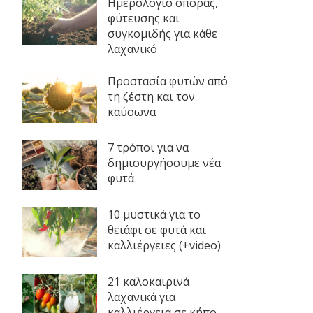
Ημερολόγιο σποράς,
φύτευσης και
συγκομιδής για κάθε
λαχανικό
Προστασία φυτών από
τη ζέστη και τον
καύσωνα
7 τρόποι για να
δημιουργήσουμε νέα
φυτά
10 μυστικά για το
θειάφι σε φυτά και
καλλιέργειες (+video)
21 καλοκαιρινά
λαχανικά για
καλλιέργεια σε κήπο