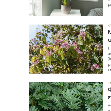
μ
Κ
Μ
Η
α
θ
μ
τ
Κ
Φ
Α