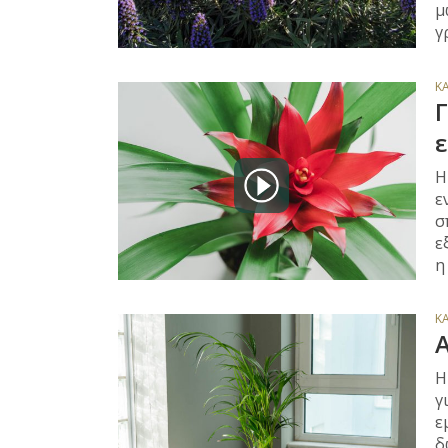
μ
γ
Κ
Γ
ε
H
ε
σ
ε
η
Κ
Α
Η
γ
ε
δ