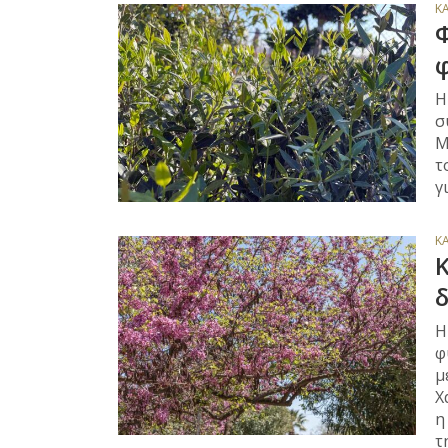
Κ
Φ
φ
Η
σ
Μ
τ
γ
Κ
Κ
δ
Η
φ
μ
Χ
η
τ