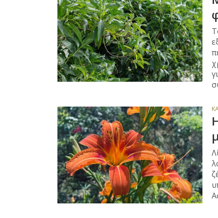
Τ
ε
π
χ
γ
σ
Κ
Η
Λ
λ
ζ
υ
Α