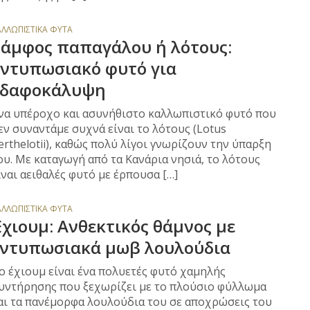
ΑΛΛΩΠΙΣΤΙΚΆ ΦΥΤΆ
Ράμφος παπαγάλου ή λότους:
Εντυπωσιακό φυτό για
εδαφοκάλυψη
να υπέροχο και ασυνήθιστο καλλωπιστικό φυτό που
εν συναντάμε συχνά είναι το λότους (Lotus
erthelotii), καθώς πολύ λίγοι γνωρίζουν την ύπαρξη
ου. Με καταγωγή από τα Κανάρια νησιά, το λότους
ίναι αειθαλές φυτό με έρπουσα […]
ΑΛΛΩΠΙΣΤΙΚΆ ΦΥΤΆ
χιουμ: Ανθεκτικός θάμνος με
εντυπωσιακά μωβ λουλούδια
ο έχιουμ είναι ένα πολυετές φυτό χαμηλής
υντήρησης που ξεχωρίζει με το πλούσιο φύλλωμα
αι τα πανέμορφα λουλούδια του σε αποχρώσεις του