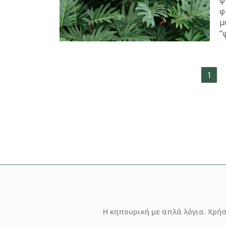
φ
φ
μ
“
Σελιδοποίηση
1
άρθρων
Η κηπουρική με απλά λόγια. Χρή