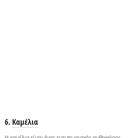
6.
Καμέλια
Η καμέλια είναι ένας εντυπωσιακός ανθοφόρος