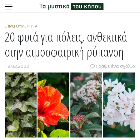
Skip
to
ΕΠΙΛΈΓΟΥΜΕ ΦΥΤΆ
content
20 φυτά για πόλεις, ανθεκτικά
στην ατμοσφαιρική ρύπανση
19.02.2022
Γράψε ένα σχόλιο