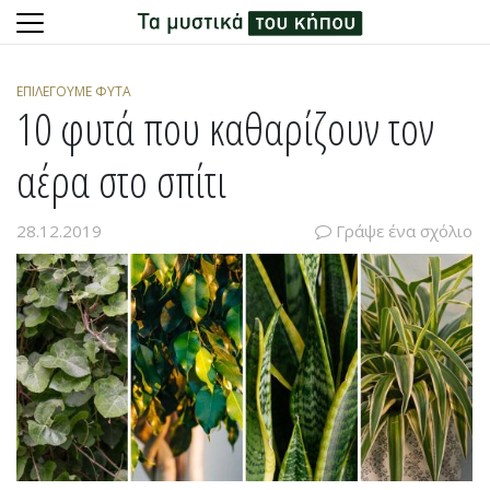
Skip
to
ΕΠΙΛΈΓΟΥΜΕ ΦΥΤΆ
content
10 φυτά που καθαρίζουν τον
αέρα στο σπίτι
28.12.2019
Γράψε ένα σχόλιο