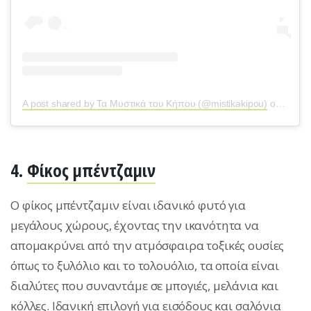
A post shared by Τα Μυστικά του Κήπου (@mistikakipou)
on
Feb 6
4.
Φίκος μπέντζαμιν
Ο φίκος μπέντζαμιν είναι ιδανικό φυτό για
μεγάλους χώρους, έχοντας την ικανότητα να
απομακρύνει από την ατμόσφαιρα τοξικές ουσίες
όπως το ξυλόλιο και το τολουόλιο, τα οποία είναι
διαλύτες που συναντάμε σε μπογιές, μελάνια και
κόλλες. Ιδανική επιλογή για εισόδους και σαλόνια