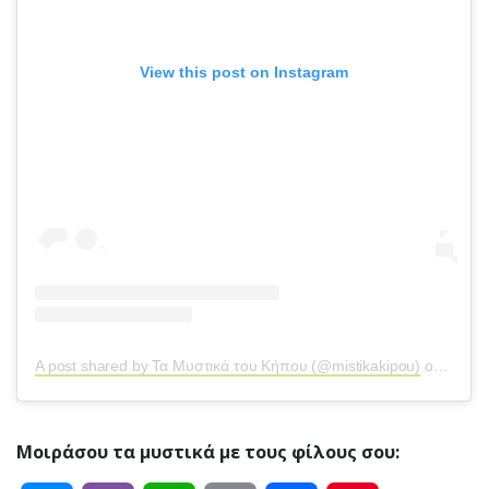
View this post on Instagram
A post shared by Τα Μυστικά του Κήπου (@mistikakipou)
on
Oct 1
Μοιράσου τα μυστικά με τους φίλους σου: