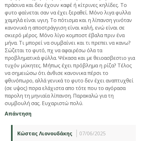
πράσινα και δεν έχουν καφέ ή κίτρινες κηλίδες. Το
φυτο φαίνεται σαν να έχει ξεραθεί. Μόνο λιγα φυλλα
χαμηλά είναι υγιη. Το πότισμα και η λίπανση γινόταν
κανονικά η αποστράγγιση είναι καλή, ενώ είναι σε
σκιερό μέρος. Μόνο λίγο κομποστ έβαλα πριν ένα
μήνα. Τι μπορεί να συμβαίνει και τι πρεπει να κανω?
Σώζεται το φυτό, πχ να αφαιρέσω όλα τα
προβληματικά φύλλα. Ψέκασα και με θειοασβεστιο για
τυχόν μύκητες. Μήπως έχει πρόβλημα η ρίζα? Τέλος
να σημειώσω ότι άνθισε κανονικα πέρσι το
φθινόπωρο, αλλά γενικά το φυτο δεν έχει αναπτυχθεί
(σε υψος) πσρα ελάχιστα απο τότε που το αγόρασα
παρολη τη μηνιαία λίπανση. Παρακαλώ για τη
συμβουλή σας. Ευχαριστώ πολύ.
Απάντηση
Κώστας Λιονουδάκης
07/06/2025