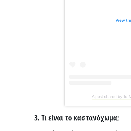
View th
A post shared by Τα 
3. Τι είναι το καστανόχωμα;