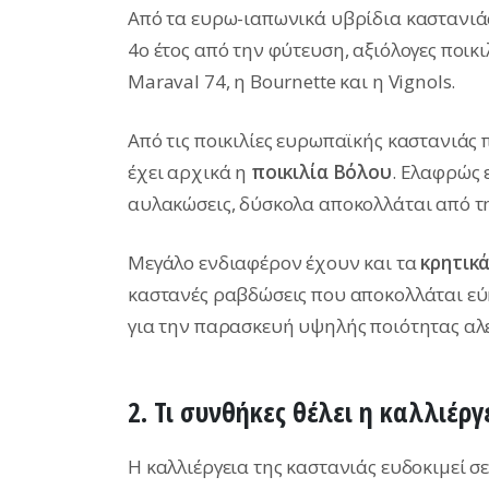
Από τα ευρω-ιαπωνικά υβρίδια καστανιά
4ο έτος από την φύτευση, αξιόλογες ποικι
Maraval 74, η Bournette και η Vignols.
Από τις ποικιλίες ευρωπαϊκής καστανιάς
έχει αρχικά η
ποικιλία Βόλου
. Ελαφρώς 
αυλακώσεις, δύσκολα αποκολλάται από τ
Μεγάλο ενδιαφέρον έχουν και τα
κρητικ
καστανές ραβδώσεις που αποκολλάται εύκ
για την παρασκευή υψηλής ποιότητας αλ
2. Τι συνθήκες θέλει η καλλιέρ
Η καλλιέργεια της καστανιάς ευδοκιμεί σ