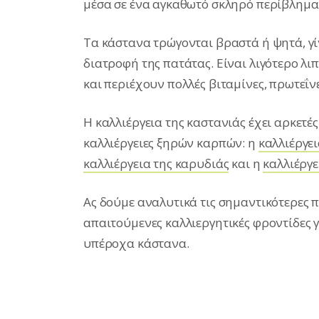
μέσα σε ένα αγκαθωτό σκληρό περίβλημα
Τα κάστανα τρώγονται βραστά ή ψητά, γίν
διατροφή της πατάτας. Είναι λιγότερο λ
και περιέχουν πολλές βιταμίνες, πρωτεΐνε
Η καλλιέργεια της καστανιάς έχει αρκετές
καλλιέργειες ξηρών καρπών: η
καλλιέργε
καλλιέργεια της καρυδιάς
και η
καλλιέργε
Ας δούμε αναλυτικά τις σημαντικότερες π
απαιτούμενες καλλιεργητικές φροντίδες 
υπέροχα κάστανα.