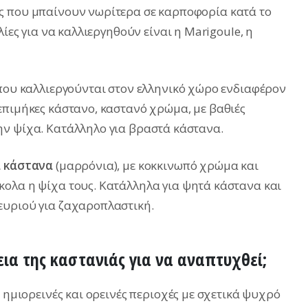
ς που μπαίνουν νωρίτερα σε καρποφορία κατά το
λίες για να καλλιεργηθούν είναι η Marigoule, η
 που καλλιεργούνται στον ελληνικό χώρο ενδιαφέρον
επιμήκες κάστανο, καστανό χρώμα, με βαθιές
ην ψίχα. Κατάλληλο για βραστά κάστανα.
ά κάστανα
(μαρρόνια), με κοκκινωπό χρώμα και
ολα η ψίχα τους. Κατάλληλα για ψητά κάστανα και
ευριού για ζαχαροπλαστική.
γεια της καστανιάς για να αναπτυχθεί;
ε ημιορεινές και ορεινές περιοχές με σχετικά ψυχρό