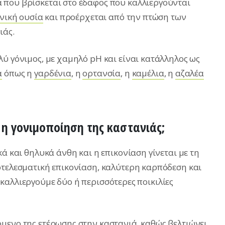
 που βρίσκεται στο έδαφος που καλλιεργούνται
νική ουσία
και προέρχεται από την πτώση των
ιάς.
ύ γόνιμος, με χαμηλό pH και είναι κατάλληλος ως
ά
όπως η
γαρδένια
, η
ορτανσία
, η
καμέλια
, η
αζαλέα
ι η γονιμοποίηση της καστανιάς;
ά και θηλυκά άνθη και η επικονίαση γίνεται με τη
οτελεσματική επικονίαση, καλύτερη καρπόδεση και
καλλιεργούμε δύο ή περισσότερες ποικιλίες
μενο της ετέρωσης στην καστανιά, καθώς βελτιώνει