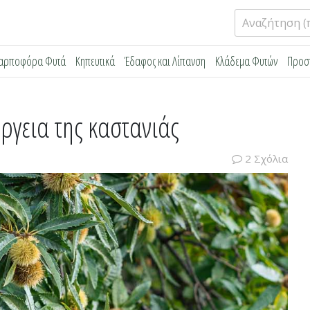
Αναζήτηση
για:
αρποφόρα Φυτά
Κηπευτικά
Έδαφος και Λίπανση
Κλάδεμα Φυτών
Προσ
έργεια της καστανιάς
2 Σχόλια