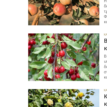
Η
δ
τ
Φ
κ
Κ
Β
κ
Β
υ
δ
σ
κ
Κ
Κ
κ