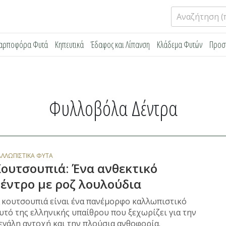
Αναζήτηση
για:
αρποφόρα Φυτά
Κηπευτικά
Έδαφος και Λίπανση
Κλάδεμα Φυτών
Προσ
Φυλλοβόλα Δέντρα
ΑΛΛΩΠΙΣΤΙΚΆ ΦΥΤΆ
ουτσουπιά: Ένα ανθεκτικό
έντρο με ροζ λουλούδια
 κουτσουπιά είναι ένα πανέμορφο καλλωπιστικό
υτό της ελληνικής υπαίθρου που ξεχωρίζει για την
εγάλη αντοχή και την πλούσια ανθοφορία.