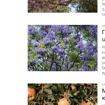
Χ
η
τ
Κ
Γ
Η
ε
α
γ
ξ
π
Κ
Μ
κ