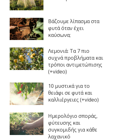
Βάζουμε λίπασμα στα
φυτά όταν έχει
καύσωνα;
Λεμονιά: Τα 7 πιο
συχνά προβλήματα και
τρόποι αντιμετώπισης
(+video)
10 μυστικά για το
θειάφι σε φυτά και
καλλιέργειες (+video)
Ημερολόγιο σποράς,
φύτευσης και
συγκομιδής για κάθε
λαχανικό