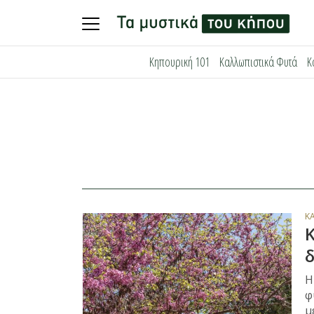
Skip
Κηπουρική 101
Καλλωπιστικά Φυτά
Κ
to
content
Κ
Κ
δ
Η
φ
μ