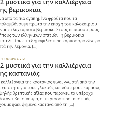
2 μυστικά για την καλλιέργεια
ης βερικοκιάς
να από τα πιο αγαπημένα φρούτα που τα
πολαμβάνουμε πρώτα την εποχή του καλοκαιριού
ίναι τα λαχταριστά βερίκοκα. Στους περισσότερους
ήπους των ελληνικών σπιτιών, η βερικοκιά
ποτελεί ίσως το δημοφιλέστερο καρποφόρο δέντρο
ετά την λεμονιά. […]
ΑΡΠΟΦΌΡΑ ΦΥΤΆ
2 μυστικά για την καλλιέργεια
ης καστανιάς
 καλλιέργεια της καστανιάς είναι γνωστή από την
ρχαιότητα για τους γλυκούς και νόστιμους καρπούς
ψηλής θρεπτικής αξίας που παράγει, τα υπέροχα
άστανα. Και σίγουρα, οι περισσότεροι από εμάς
χουμε φάει ψημένα κάστανα από τη […]