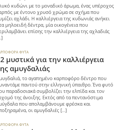
λυκό κυδώνι με το μοναδικό άρωμα, ένας υπέροχος
αρπός με έντονο χρυσό χρώμα σε σχήμα που
υμίζει αχλάδι. Η καλλιέργεια της κυδωνιάς ανήκει
τα μηλοειδή δέντρα, μία οικογένεια που
εριλαμβάνει επίσης την καλλιέργεια της αχλαδιάς
…]
ΑΡΠΟΦΌΡΑ ΦΥΤΆ
2 μυστικά για την καλλιέργεια
ης αμυγδαλιάς
μυγδαλιά, το αγαπημένο καρποφόρο δέντρο που
υναντάμε παντού στην ελληνική ύπαιθρο. Ένα φυτό
ου παραδοσιακά συμβολίζει την ελπίδα και τον
ρχομό της άνοιξης. Εκτός από τα πεντανόστιμα
μύγδαλα που απολαμβάνουμε φρέσκα και
ποξηραμένα, οι αμυγδαλιές […]
ΑΡΠΟΦΌΡΑ ΦΥΤΆ