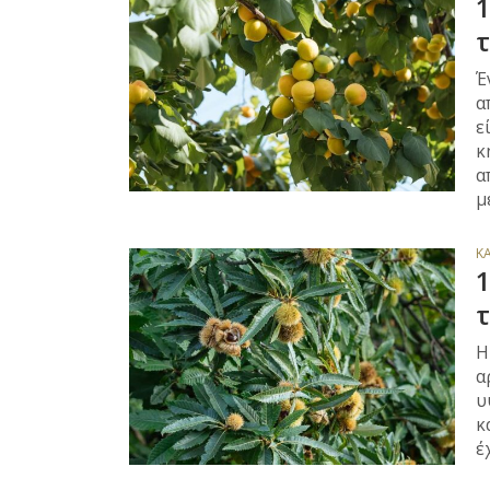
1
τ
Έ
α
ε
κ
α
μ
Κ
1
τ
Η
α
υ
κ
έ