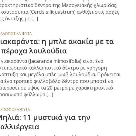
αρακτηριστικό δέντρο της Μεσογειακής χλωρίδας,
 κουτσουπιά (Cercis siliquastrum) ανθίζει στις αρχές
ης άνοιξης με […]
ΑΛΛΩΠΙΣΤΙΚΆ ΦΥΤΆ
ιακαράντα: η μπλε ακακία με τα
υπέροχα λουλούδια
 γιακαράντα (Jacaranda mimosifolia) είναι ένα
ντυπωσιακό καλλωπιστικό δέντρο με γρήγορη
νάπτυξη και μεγάλα μπλε-μωβ λουλούδια. Πρόκειται
ια ένα τροπικό φυλλοβόλο δέντρο που μπορεί να
επεράσει σε ύψος τα 20 μέτρα με χαρακτηριστικό
ρασινωπό φύλλωμα […]
ΑΡΠΟΦΌΡΑ ΦΥΤΆ
ηλιά: 11 μυστικά για την
αλλιέργεια