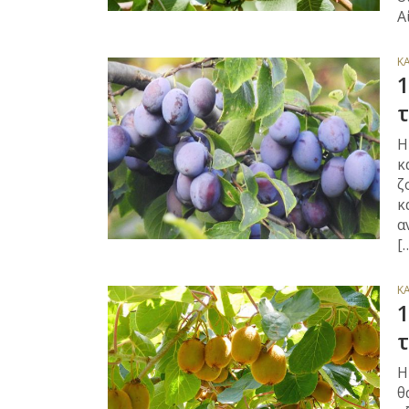
Α
Κ
1
Η
κ
ζ
κ
α
[
Κ
1
τ
Η
θ