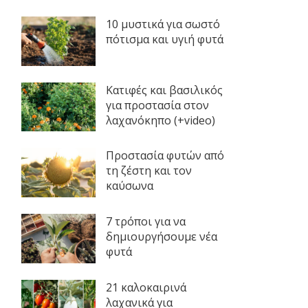
10 μυστικά για σωστό
πότισμα και υγιή φυτά
Κατιφές και βασιλικός
για προστασία στον
λαχανόκηπο (+video)
Προστασία φυτών από
τη ζέστη και τον
καύσωνα
7 τρόποι για να
δημιουργήσουμε νέα
φυτά
21 καλοκαιρινά
λαχανικά για