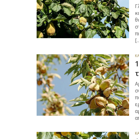
Γ
κ
θ
σ
π
[
Κ
1
τ
Α
σ
π
ε
α
α
Κ