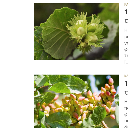
Κ
1
τ
Η
μ
ν
φ
τ
[
Κ
1
τ
Η
π
φ
π
δ