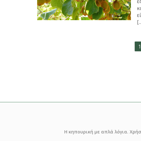
ε
κ
ε
[
Σελιδοποίηση
1
άρθρων
Η κηπουρική με απλά λόγια. Χρή