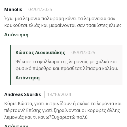
Manolis
04/01/2025
Έχω μια λεμονια πολυφορη κάνει τα λεμονακια σαν
κουκούτσι ελιάς και μαραίνονται σαν τσακίστες ελιιες
Απάντηση
Κώστας Λιονουδάκης
05/01/2025
Ψέκασε το φύλλωμα της λεμονιάς με χαλκό και
φυσικό πύρεθρο και πρόσθεσε λίπασμα καλίου.
Απάντηση
Andreas Skordis
14/10/2024
Κύριε Κώστα, γιατί κιτρινίζουν ή σκάνε τα λεμόνια και
πέφτουν? Επίσης γιατί ξηραίνονται οι κορυφές άλλης
λεμονι΄άς και τί κάνω?Ευχαριστ΄ώ πολύ.
Απάντηση