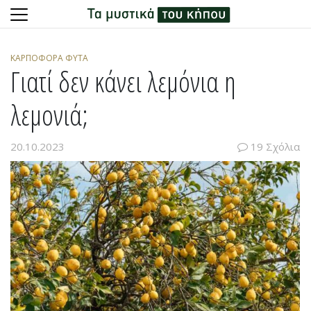
Skip
to
ΚΑΡΠΟΦΌΡΑ ΦΥΤΆ
content
Γιατί δεν κάνει λεμόνια η
λεμονιά;
20.10.2023
19 Σχόλια