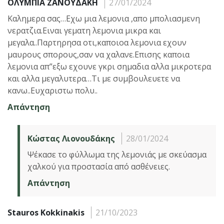
ΟΛΥΜΠΙΑ ΖΑΝΟΥΔΑΚΗ
27/01/2024
Καλημερα σας…Εχω μια λεμονια ,απο μπολιασμενη
νερατζια.Ειναι γεματη λεμονια μικρα και
μεγαλα..Παρτηρησα οτι,καποιοα λεμονια εχουν
μαυρους σπορους,σαν να χαλανε.Επισης καποια
λεμονια απ”εξω εχουνε γκρι σημαδια αλλα μικροτερα
και αλλα μεγαλυτερα…Τι με συμβουλευετε να
κανω..Ευχαριστω πολυ..
Απάντηση
Κώστας Λιονουδάκης
28/01/2024
Ψέκασε το φύλλωμα της λεμονιάς με σκεύασμα
χαλκού για προστασία από ασθένειες.
Απάντηση
Stauros Kokkinakis
21/10/2023