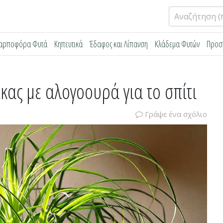
Αναζήτηση
για:
αρποφόρα Φυτά
Κηπευτικά
Έδαφος και Λίπανση
Κλάδεμα Φυτών
Προσ
ας με αλογοουρά για το σπίτι
Γράψε ένα σχόλιο