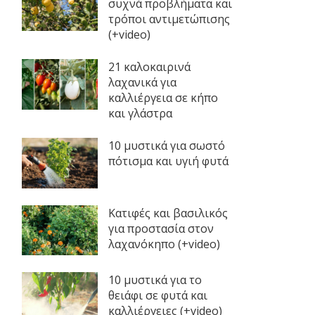
συχνά προβλήματα και
τρόποι αντιμετώπισης
(+video)
21 καλοκαιρινά
λαχανικά για
καλλιέργεια σε κήπο
και γλάστρα
10 μυστικά για σωστό
πότισμα και υγιή φυτά
Κατιφές και βασιλικός
για προστασία στον
λαχανόκηπο (+video)
10 μυστικά για το
θειάφι σε φυτά και
καλλιέργειες (+video)