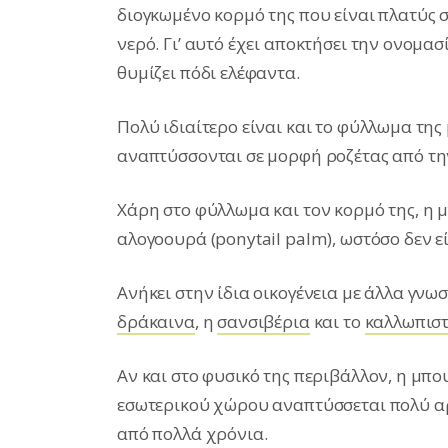
διογκωμένο κορμό της που είναι πλατύς σ
νερό. Γι’ αυτό έχει αποκτήσει την ονομασ
θυμίζει πόδι ελέφαντα.
Πολύ ιδιαίτερο είναι και το φύλλωμα τη
αναπτύσσονται σε μορφή ροζέτας από τη
Χάρη στο φύλλωμα και τον κορμό της, η 
αλογοουρά (ponytail palm), ωστόσο δεν ε
Ανήκει στην ίδια οικογένεια με άλλα γν
δράκαινα
, η
σανσιβέρια
και το
καλλωπιστ
Αν και στο φυσικό της περιβάλλον, η μπο
εσωτερικού χώρου αναπτύσσεται πολύ αργ
από πολλά χρόνια.