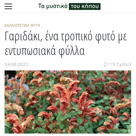
Skip
to
ΚΑΛΛΩΠΙΣΤΙΚΆ ΦΥΤΆ
content
Γαριδάκι, ένα τροπικό φυτό με
εντυπωσιακά φύλλα
04.08.2022
19 Σχόλια