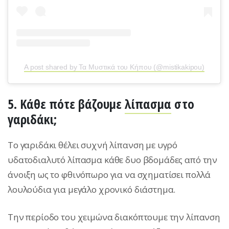
A post shared by Τα Μυστικά του Κήπου (@mistikakipou)
5. Κάθε πότε βάζουμε
λίπασμα
στο
γαριδάκι;
Το γαριδάκι θέλει συχνή λίπανση με υγρό
υδατοδιαλυτό λίπασμα κάθε δυο βδομάδες από την
άνοιξη ως το φθινόπωρο για να σχηματίσει πολλά
λουλούδια για μεγάλο χρονικό διάστημα.
Την περίοδο του χειμώνα διακόπτουμε την λίπανση