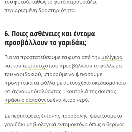
του φυτού, καθώς το φυτό παρουσιάζει
περιορισμένη δραστηριότητα.
6. Ποιες ασθένειες και έντομα
προσβάλλουν το γαριδάκι;
Για να προστατεύσουμε τα φυτά από την
μελίγκρα
και τον
τετράνυχο
που προσβάλλουν το φύλλωμα
του γαριδακιού, μπορούμε να ψεκάσουμε
προληπτικά τα φύλλα με αυτοσχέδιο σκεύασμα που
φτιάχνουμε διαλύοντας 1 κουταλιά της σούπας
πράσινο σαπούνι
σε ένα λίτρο νερό.
Σε περιπτώσεις έντονης προσβολής, ψεκάζουμε το
γαριδάκι με
βιολογικά εντομοκτόνα
όπως ο
θερινός