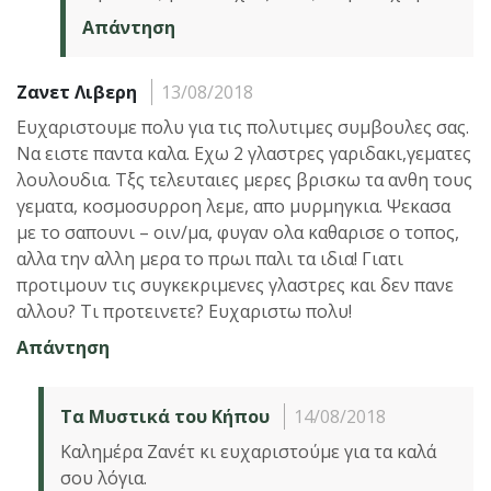
Απάντηση
Zανετ Λιβερη
13/08/2018
Ευχαριστουμε πολυ για τις πολυτιμες συμβουλες σας.
Να ειστε παντα καλα. Εχω 2 γλαστρες γαριδακι,γεματες
λουλουδια. Τξς τελευταιες μερες βρισκω τα ανθη τους
γεματα, κοσμοσυρροη λεμε, απο μυρμηγκια. Ψεκασα
με το σαπουνι – οιν/μα, φυγαν ολα καθαρισε ο τοπος,
αλλα την αλλη μερα το πρωι παλι τα ιδια! Γιατι
προτιμουν τις συγκεκριμενες γλαστρες και δεν πανε
αλλου? Τι προτεινετε? Ευχαριστω πολυ!
Απάντηση
Τα Μυστικά του Κήπου
14/08/2018
Καλημέρα Ζανέτ κι ευχαριστούμε για τα καλά
σου λόγια.