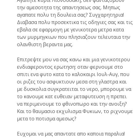
Αγαπητε κυριε Λιονουδακη, δεν φανταζομουν
την αμεσοτητα της απαντησεως σας. Μηπως
αγαπατε πολυ τη δουλεια σας? Συγχαρητηρια!
Διαβασα πολυ προσεκτικα τις οδηγιες σας και τις
εβαλα σε εφαρμογη με γενικοτερα μετρα κατα
των μυρμηγκιων που πλησιαζουν τελευταια την
ολανθιστη βεραντα μας.
Επιτρεψτε μου να σας κανω και μια γενικοτερου
ενδιαφεροντος ερωτηση: οταν φερνουμε στο
σπιτι ενα φυτο κατα το καλοκαιρι Ιουλ-Αυγ, που
οι ριζες του ασφυκτιουν μεσα στη γλαστρα και
με δυσκολια συγκρατειται το νερο, μπορουμε να
το κανουμε κατ ευθειαν μεταφυτευση η πρεπει
να περιμενουμε το φθινοπωρο και την ανοιξη?
Και το θαυμασιο εκχυλισμα Φυκιων, το ριχνουμε
μετα το ποτισμα αμεσως?
Ευχομαι να μας απαντατε απο καποια παραλια!