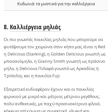
Κυδωνιά: τα μυστικά για την καλλιέργεια
8.
Καλλιέργεια μηλιάς
Οι πιο γνωστές ποικιλίες μηλιάς που μπορούμε να
φυτέψουμε τον χειμώνα στον κήπο μας είναι η Red
η Delicious (Starking), η Golden Delicious γνωστή ως
μπανανόμηλο, η Granny Smith γνωστή ως πράσινο
μήλο, η Delicious Πιλαφά γνωστό ως Αρκαδίας ή
Τρίπολης και η ποικιλία Fuji.
Εξαιρετικό ενδιαφέρον έχουν και οι ποικιλίες
φιρικιού με μικρό και μέτριος μέτριου μεγέθους,
πολύ ανθεκτικές, με παχύ πρασινοκίτρινο φλοιό,
κόκκινο επίχρωμα με συνεκτική, γλυκιά και