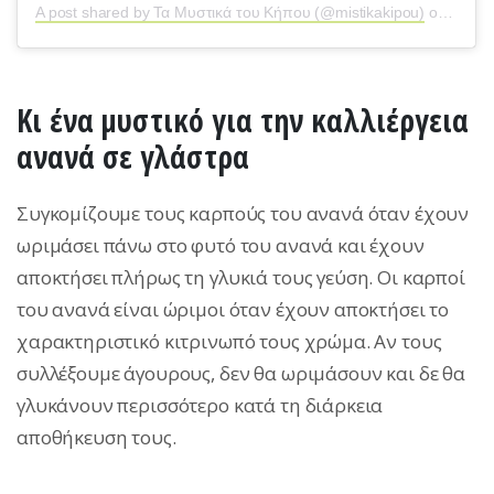
A post shared by Τα Μυστικά του Κήπου (@mistikakipou)
on
Jul 9
Κι ένα μυστικό για την καλλιέργεια
ανανά σε γλάστρα
Συγκομίζουμε τους καρπούς του ανανά όταν έχουν
ωριμάσει πάνω στο φυτό του ανανά και έχουν
αποκτήσει πλήρως τη γλυκιά τους γεύση. Οι καρποί
του ανανά είναι ώριμοι όταν έχουν αποκτήσει το
χαρακτηριστικό κιτρινωπό τους χρώμα. Αν τους
συλλέξουμε άγουρους, δεν θα ωριμάσουν και δε θα
γλυκάνουν περισσότερο κατά τη διάρκεια
αποθήκευση τους.