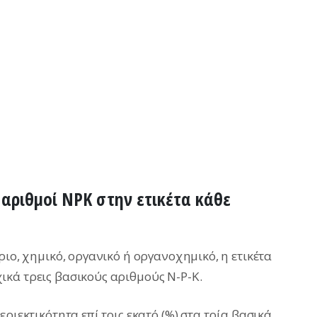
ί αριθμοί NPK στην ετικέτα κάθε
ριο, χημικό, οργανικό ή οργανοχημικό, η ετικέτα
κά τρεις βασικούς αριθμούς N-P-K.
ριεκτικότητα επί τοις εκατό (%) στα τρία βασικά