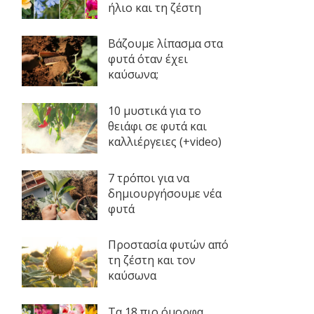
ήλιο και τη ζέστη
Βάζουμε λίπασμα στα
φυτά όταν έχει
καύσωνα;
10 μυστικά για το
θειάφι σε φυτά και
καλλιέργειες (+video)
7 τρόποι για να
δημιουργήσουμε νέα
φυτά
Προστασία φυτών από
τη ζέστη και τον
καύσωνα
Τα 18 πιο όμορφα