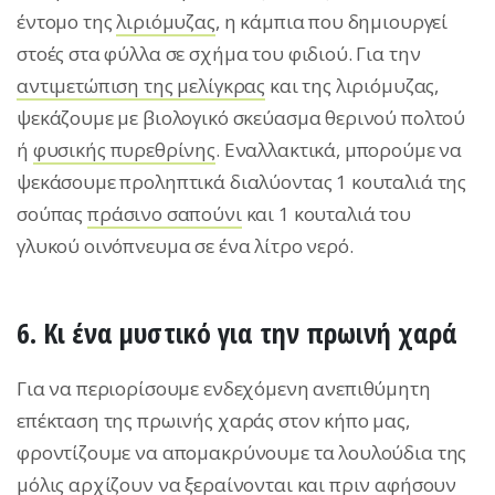
έντομο της
λιριόμυζας
, η κάμπια που δημιουργεί
στοές στα φύλλα σε σχήμα του φιδιού. Για την
αντιμετώπιση της μελίγκρας
και της λιριόμυζας,
ψεκάζουμε με βιολογικό σκεύασμα θερινού πολτού
ή
φυσικής πυρεθρίνης
. Εναλλακτικά, μπορούμε να
ψεκάσουμε προληπτικά διαλύοντας 1 κουταλιά της
σούπας
πράσινο σαπούνι
και 1 κουταλιά του
γλυκού οινόπνευμα σε ένα λίτρο νερό.
6. Κι ένα μυστικό για την πρωινή χαρά
Για να περιορίσουμε ενδεχόμενη ανεπιθύμητη
επέκταση της πρωινής χαράς στον κήπο μας,
φροντίζουμε να απομακρύνουμε τα λουλούδια της
μόλις αρχίζουν να ξεραίνονται και πριν αφήσουν