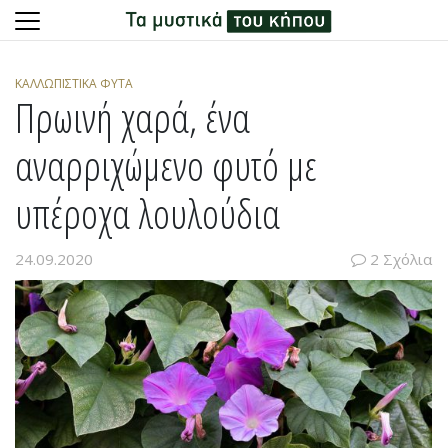
Skip
to
ΚΑΛΛΩΠΙΣΤΙΚΆ ΦΥΤΆ
content
Πρωινή χαρά, ένα
αναρριχώμενο φυτό με
υπέροχα λουλούδια
24.09.2020
2 Σχόλια