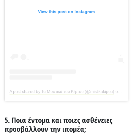
View this post on Instagram
A post shared by Τα Μυστικά του Κήπου (@mistikakipou)
on
Sep 1
5. Ποια έντομα και ποιες ασθένειες
προσβάλλουν την ιπομέα;