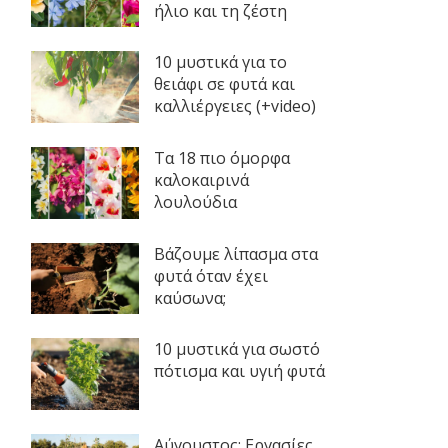
ήλιο και τη ζέστη
10 μυστικά για το
θειάφι σε φυτά και
καλλιέργειες (+video)
Τα 18 πιο όμορφα
καλοκαιρινά
λουλούδια
Βάζουμε λίπασμα στα
φυτά όταν έχει
καύσωνα;
10 μυστικά για σωστό
πότισμα και υγιή φυτά
Αύγουστος: Εργασίες