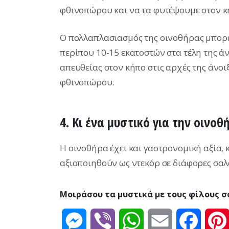
φθινοπώρου και να τα φυτέψουμε στον κ
Ο πολλαπλασιασμός της οινοθήρας μπορεί
περίπου 10-15 εκατοστών στα τέλη της 
απευθείας στον κήπο στις αρχές της άνοιξ
φθινοπώρου.
4. Κι ένα μυστικό για την οινοθ
Η οινοθήρα έχει και γαστρονομική αξία,
αξιοποιηθούν ως ντεκόρ σε διάφορες σαλά
Μοιράσου τα μυστικά με τους φίλους σ
Messenger
Viber
WhatsApp
Email
Facebo