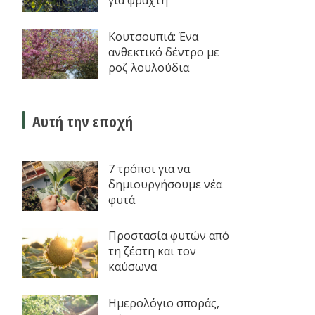
για φράχτη
Κουτσουπιά: Ένα
ανθεκτικό δέντρο με
ροζ λουλούδια
Αυτή την εποχή
7 τρόποι για να
δημιουργήσουμε νέα
φυτά
Προστασία φυτών από
τη ζέστη και τον
καύσωνα
Ημερολόγιο σποράς,