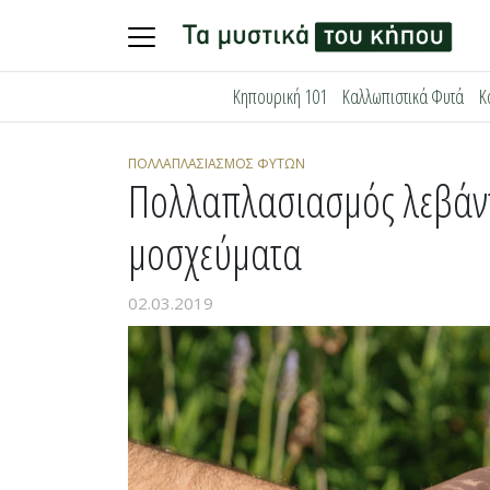
Skip
Κηπουρική 101
Καλλωπιστικά Φυτά
Κ
to
content
ΠΟΛΛΑΠΛΑΣΙΑΣΜΌΣ ΦΥΤΏΝ
Πολλαπλασιασμός λεβάντ
μοσχεύματα
02.03.2019