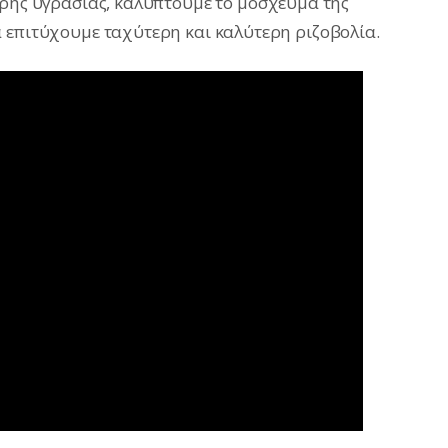
ερης υγρασίας, καλύπτουμε το μόσχευμα της
 επιτύχουμε ταχύτερη και καλύτερη ριζοβολία.