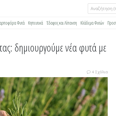
Αναζήτηση
για:
αρποφόρα Φυτά
Κηπευτικά
Έδαφος και Λίπανση
Κλάδεμα Φυτών
Προσ
ας: δημιουργούμε νέα φυτά με
4 Σχόλια