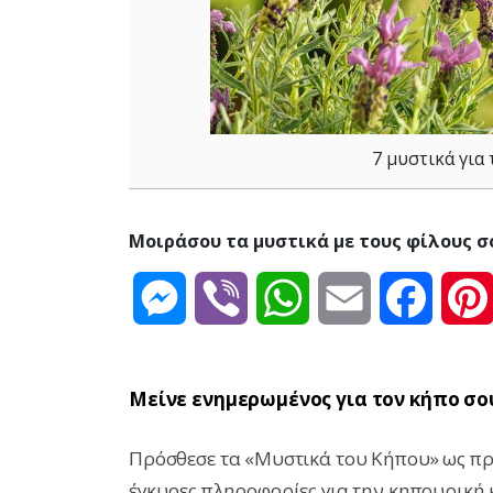
7 μυστικά για
Μοιράσου τα μυστικά με τους φίλους σ
Messenger
Viber
WhatsApp
Email
Facebo
Μείνε ενημερωμένος για τον κήπο σο
Πρόσθεσε τα «Μυστικά του Κήπου» ως προ
έγκυρες πληροφορίες για την κηπουρική 