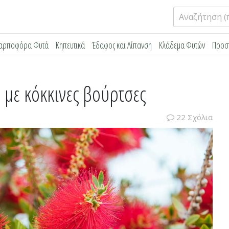
Αναζήτηση
για:
αρποφόρα Φυτά
Κηπευτικά
Έδαφος και Λίπανση
Κλάδεμα Φυτών
Προσ
 με κόκκινες βούρτσες
22 Σχόλια