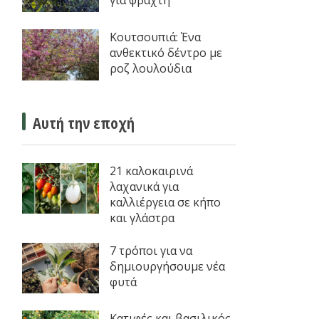
για φράχτη
Κουτσουπιά: Ένα
ανθεκτικό δέντρο με
ροζ λουλούδια
Αυτή την εποχή
21 καλοκαιρινά
λαχανικά για
καλλιέργεια σε κήπο
και γλάστρα
7 τρόποι για να
δημιουργήσουμε νέα
φυτά
Κατιφές και βασιλικός