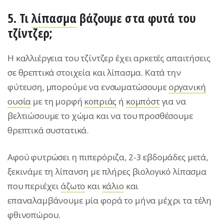
5. Τι
λίπασμα
βάζουμε στα φυτά του
τζίντζερ;
Η καλλιέργεια του τζίντζερ έχει αρκετές απαιτήσεις
σε θρεπτικά στοιχεία και λίπασμα. Κατά την
φύτευση, μπορούμε να ενσωματώσουμε
οργανική
ουσία
με τη μορφή
κοπριάς
ή
κομπόστ
για να
βελτιώσουμε το χώμα και να του προσθέσουμε
θρεπτικά συστατικά.
Aφού φυτρώσει η πιπερόριζα, 2-3 εβδομάδες μετά,
ξεκινάμε τη λίπανση με πλήρες βιολογικό λίπασμα
που περιέχει
άζωτο
και
κάλιο
και
επαναλαμβάνουμε μία φορά το μήνα μέχρι τα τέλη
φθινοπώρου.