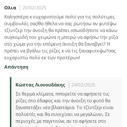
Ολια
20/02/2025
Καλησπέρα κ ευχαριστούμε πολύ για τις πολύτιμες
συμβουλές σας!θα ήθελα να σας ρωτήσω αν φυτέψω
τζίντζερ την άνοιξη θα πρέπει οπωσδήποτε να κάνω
συγκομιδή τον χειμώνα η μπορώ να αφήσω την ρίζα
στο χώμα για την επόμενη άνοιξη θα ξαναβγεί? Η
πρέπει να βγάλω τις ρίζες κ να τις ξαναφυτεψω?σας
ευχαριστώ πολύ εκ των προτέρων!
Απάντηση
Κώστας Λιονουδάκης
24/02/2025
Σε θερμά κλίματα, mπορείτε να αφήσετε τις
ρίζες στο έδαφος και την άνοιξη το φυτό θα
ξαναπετάξει νέα βλαστάρια. Το τζίντζερ είναι
πολυετές και θα συνεχίσει να μεγαλώνει. Σε
περιοχές με παγετούw, αν το αφήσετε στο