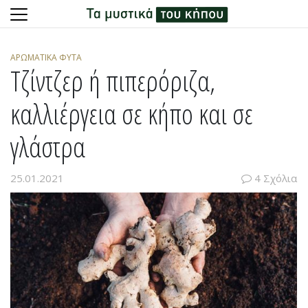
Skip
to
ΑΡΩΜΑΤΙΚΆ ΦΥΤΆ
content
Τζίντζερ ή πιπερόριζα,
καλλιέργεια σε κήπο και σε
γλάστρα
25.01.2021
4 Σχόλια