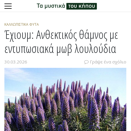
Skip
to
ΚΑΛΛΩΠΙΣΤΙΚΆ ΦΥΤΆ
content
Έχιουμ: Ανθεκτικός θάμνος με
εντυπωσιακά μωβ λουλούδια
30.03.2026
Γράψε ένα σχόλιο