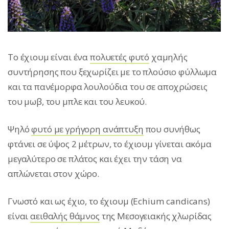
Το έχιουμ είναι ένα
πολυετές φυτό
χαμηλής
συντήρησης που ξεχωρίζει με το πλούσιο φύλλωμα
και τα πανέμορφα λουλούδια του σε αποχρώσεις
του μωβ, του μπλε και του λευκού.
Ψηλό
φυτό με γρήγορη ανάπτυξη
που συνήθως
φτάνει σε ύψος 2 μέτρων, το έχιουμ γίνεται ακόμα
μεγαλύτερο σε πλάτος και έχει την τάση να
απλώνεται στον χώρο.
Γνωστό και ως έχιο, το έχιουμ (Echium candicans)
είναι
αειθαλής θάμνος
της Μεσογειακής χλωρίδας