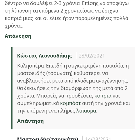
δέντρο να δουλέψει 2-3 χρόνια; Επίσης,να αποφύγω
τη λίπανση τα επόμενα 2 χρονια;ίσως να έριχνα
κοπριά μιας και οι ελιές ήταν παραμελημένες πολλά
χρόνια;;
Απάντηση
Κώστας Λιονουδάκης
28/02/2021
Καλησπέρα. Επειδή η συγκεκριμένη ποικιλία, η
μαστοειδής (τσουνάτη) καθυστερεί να
αναβλαστήσει μετά από κλάδεμα αναγέννησης,
θα ξεκινήσεις την διαμόρφωση της μετά από 2
χρόνια. Μπορείς να προσθέσεις
κοπριά
και
συμπληρωματικά
κομπόστ
αυτή την χρονιά και
την επόμενη ένα πλήρες
λίπασμα
.
Απάντηση
Μαστοειδής(τσουνάτη)
14/03/2021