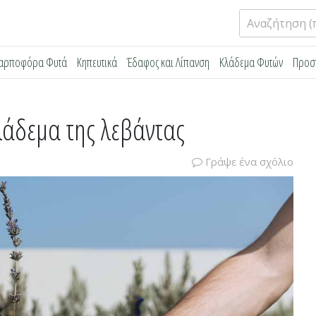
Αναζήτηση
για:
αρποφόρα Φυτά
Κηπευτικά
Έδαφος και Λίπανση
Κλάδεμα Φυτών
Προσ
κλάδεμα της λεβάντας
Γράψε ένα σχόλιο