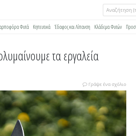
Αναζήτηση
για:
αρποφόρα Φυτά
Κηπευτικά
Έδαφος και Λίπανση
Κλάδεμα Φυτών
Προσ
ολυμαίνουμε τα εργαλεία
Γράψε ένα σχόλιο