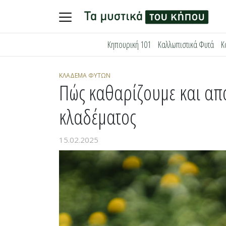
Skip
Κηπουρική 101
Καλλωπιστικά Φυτά
Κ
to
content
ΚΛΆΔΕΜΑ ΦΥΤΏΝ
Πώς καθαρίζουμε και απ
κλαδέματος
15.02.2025