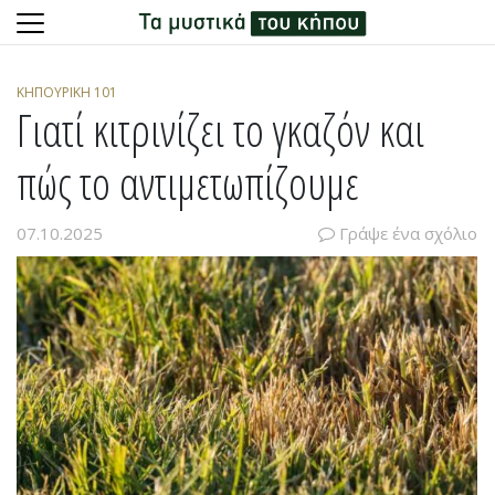
Skip
to
ΚΗΠΟΥΡΙΚΉ 101
content
Γιατί κιτρινίζει το γκαζόν και
πώς το αντιμετωπίζουμε
07.10.2025
Γράψε ένα σχόλιο