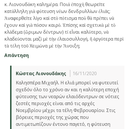
κ. Λιονουδάκη καλημέρα. Ποιά ἐποχὴ θεωρεῖτε
κατάλληλη γιὰ φύτευση νέων δενδρυλλίων ἐλιᾶς;
Ἀναφερθεῖτε λίγο καὶ στὸ πότισμα ποὺ θὰ πρέπει νὰ
ἔχουν καὶ γιὰ πόσον καιρό. Ἐπίσης καὶ σχετικὰ μὲ τὸ
κλάδεμα (ὥριμων δέντρων) τί εἶναι καλύτερο, νὰ
κλαδεύονται μαζὶ μὲ τὴν ἐλαιοσυλλογή, ἢ ἀργότερα περὶ
τὰ τέλη τοῦ Χειμώνα μὲ τὴν Ἄνοιξη;
Απάντηση
Κώστας Λιονουδάκης
16/11/2020
Καλησπέρα Μιχαήλ. Η ελιά μπορεί να φυτευτεί
σχεδόν όλο το χρόνο αν και η καλύτερη εποχή
φύτευσης των νεαρών ελαιόδεντρων σε νότιες
ζεστές περιοχές είναι από τις αρχές
Νοεμβρίου μέχρι τα τέλη Φεβρουαρίου. Στις
βόρειες περιοχές της χώρας που
αντιμετωπίζουν έντονο παγετό, η φύτευση