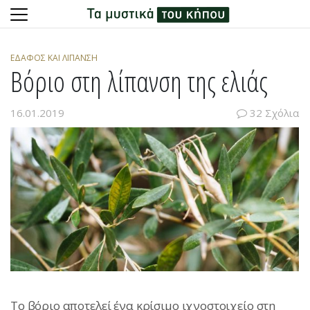
Skip
to
ΈΔΑΦΟΣ ΚΑΙ ΛΊΠΑΝΣΗ
content
Βόριο στη λίπανση της ελιάς
16.01.2019
32 Σχόλια
Το βόριο αποτελεί ένα κρίσιμο ιχνοστοιχείο στη