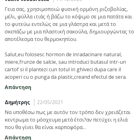
Γεια σας, χρησιμοποιώ φυσική ορμόνη ριζοβολίας,
μέλι, φύλλα ιτιάς ή βάζω το κόψιμο σε μια πατάτα και
το φυτεύω εντελώς σε μια γλάστρα και μετά το
σκεπάζω με μια πλαστική σακούλα, δημιουργώντας το
αποτέλεσμα του θερμοκηπίου.
Salut,eu folosesc hormon de inradacinare natural,
miere,frunze de salcie, sau introduci butasul intr-un
cartof si il plantezi cun totul in ghiveci dupa care il
acoperi cu o punga da plastic,creand efectul de sera.
Απάντηση
Δημήτρης
22/05/2021
Να υποθέσω πως με αυτόν τον τρόπο δεν χρειάζεται
κεντρωμα το μόσχευμα μετά έτσι?αν πετύχει η ελιά
που θα γίνει θα είναι καρποφόρα…
Απάντηση