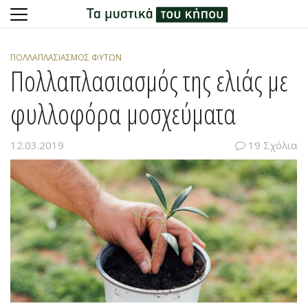
Skip
to
ΠΟΛΛΑΠΛΑΣΙΑΣΜΌΣ ΦΥΤΏΝ
content
Πολλαπλασιασμός της ελιάς με
φυλλοφόρα μοσχεύματα
12.03.2019
19 Σχόλια