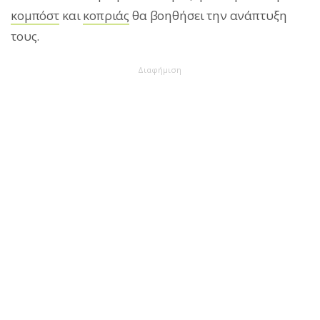
κομπόστ
και
κοπριάς
θα βοηθήσει την ανάπτυξη
τους.
Διαφήμιση