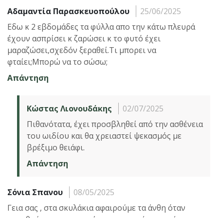
Αδαμαντία Παρασκευοπούλου
25/06/2025
Εδω κ 2 εβδομάδες τα φύλλα απο την κάτω πλευρά
έχουν ασπρίσει κ ζαρώσει κ το φυτό έχει
μαραζώσει,σχεδόν ξεραθεί.Τι μπορει να
φταίει;Μπορώ να το σώσω;
Απάντηση
Κώστας Λιονουδάκης
02/07/2025
Πιθανότατα, έχει προσβληθεί από την ασθένεια
του ωιδίου και θα χρειαστεί ψεκασμός με
βρέξιμο θειάφι.
Απάντηση
Σόνια Σπανου
08/05/2025
Γεια σας , στα σκυλάκια αφαιρούμε τα άνθη όταν