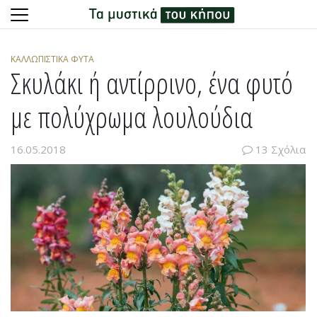
Skip
to
ΚΑΛΛΩΠΙΣΤΙΚΆ ΦΥΤΆ
content
Σκυλάκι ή αντίρρινο, ένα φυτό
με πολύχρωμα λουλούδια
16.05.2018
13 Σχόλια