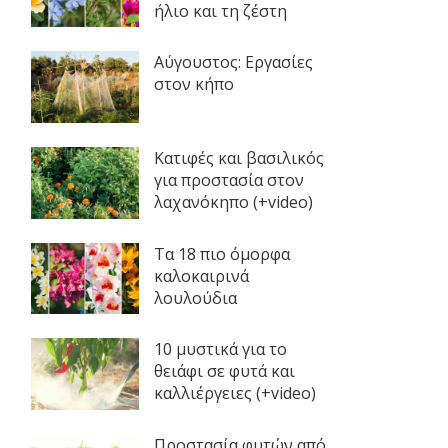
ήλιο και τη ζέστη
Αύγουστος: Εργασίες
στον κήπο
Κατιφές και βασιλικός
για προστασία στον
λαχανόκηπο (+video)
Τα 18 πιο όμορφα
καλοκαιρινά
λουλούδια
10 μυστικά για το
θειάφι σε φυτά και
καλλιέργειες (+video)
Προστασία φυτών από