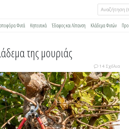
Αναζήτηση
για:
ρποφόρα Φυτά
Κηπευτικά
Έδαφος και Λίπανση
Κλάδεμα Φυτών
Προ
κλάδεμα της μουριάς
14 Σχόλια