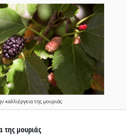
ην καλλιέργεια της μουριάς
α της μουριάς