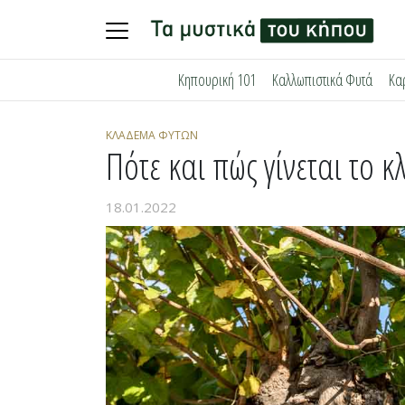
Skip
Κηπουρική 101
Καλλωπιστικά Φυτά
Κα
to
content
ΚΛΆΔΕΜΑ ΦΥΤΏΝ
Πότε και πώς γίνεται το 
18.01.2022