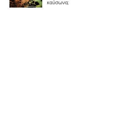
καύσωνα;