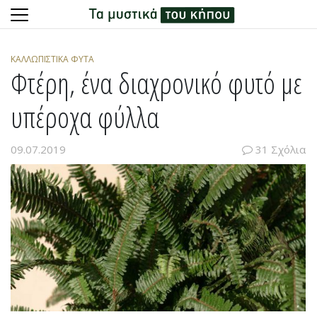
Skip
to
ΚΑΛΛΩΠΙΣΤΙΚΆ ΦΥΤΆ
content
Φτέρη, ένα διαχρονικό φυτό με
υπέροχα φύλλα
09.07.2019
31 Σχόλια