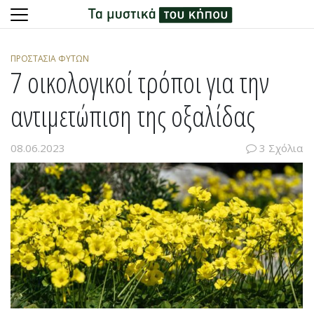
Skip
to
ΠΡΟΣΤΑΣΊΑ ΦΥΤΏΝ
content
7 οικολογικοί τρόποι για την
αντιμετώπιση της οξαλίδας
08.06.2023
3 Σχόλια