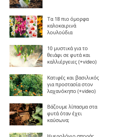
Τα 18 πιο όμορφα
καλοκαιρινά
λουλούδια
10 μυστικά για το
θειάφι σε φυτά και
καλλιέργειες (+video)
Κατιφές και βασιλικός
για προστασία στον
λαχανόκηπο (+video)
Βάζουμε λίπασμα στα
φυτά όταν έχει
καύσωνα;
Ημερολόγιο σποράς,