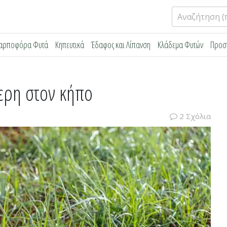
Αναζήτηση
για:
αρποφόρα Φυτά
Κηπευτικά
Έδαφος και Λίπανση
Κλάδεμα Φυτών
Προσ
περη στον κήπο
2 Σχόλια