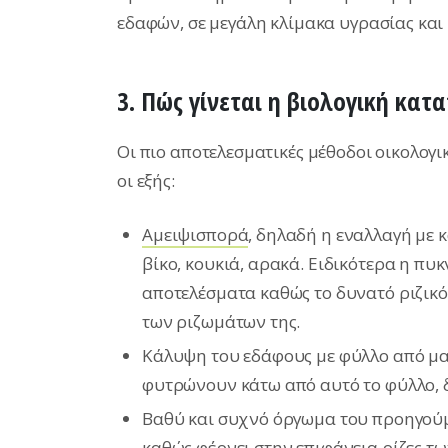
εδαφών, σε μεγάλη κλίμακα υγρασίας και
3.
Πώς γίνεται η βιολογική κατ
Οι πιο αποτελεσματικές μέθοδοι οικολογι
οι εξής:
Αμειψισπορά
, δηλαδή η εναλλαγή με 
βίκο, κουκιά, αρακά. Ειδικότερα η πυ
αποτελέσματα καθώς το δυνατό ριζικ
των ριζωμάτων της.
Κάλυψη του εδάφους με φύλλο από μαύ
φυτρώνουν κάτω από αυτό το φύλλο, 
Βαθύ και συχνό όργωμα του προηγούμ
καθώς φέρνει στην επιφάνεια ρίζες τω