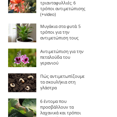
τριανταφυλλιές: 6
τρόποι αντιμετώπισης
(+video)
Μυγάκια στα φυτά: 5
τρόποι για την
αντιμετώπιση τους
Αντιμετώπιση για την
πεταλούδα του
γερανιού
Πώς αντιμετωπίζουμε
τα σκουλήκια στη
γλάστρα
6 έντομα που
προσβάλλουν τα
λαχανικά και τρόποι