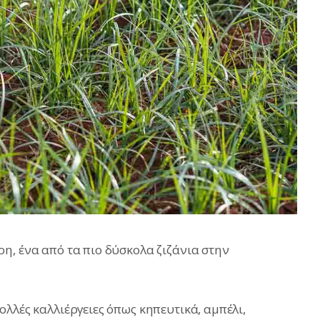
η, ένα από τα πιο δύσκολα ζιζάνια στην
λλές καλλιέργειες όπως κηπευτικά, αμπέλι,