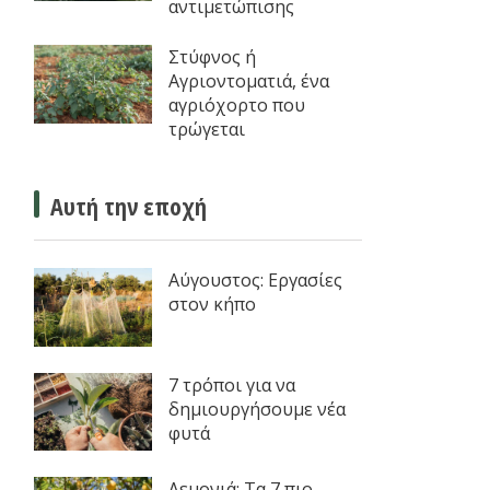
αντιμετώπισης
Στύφνος ή
Αγριοντοματιά, ένα
αγριόχορτο που
τρώγεται
Αυτή την εποχή
Αύγουστος: Εργασίες
στον κήπο
7 τρόποι για να
δημιουργήσουμε νέα
φυτά
Λεμονιά: Τα 7 πιο