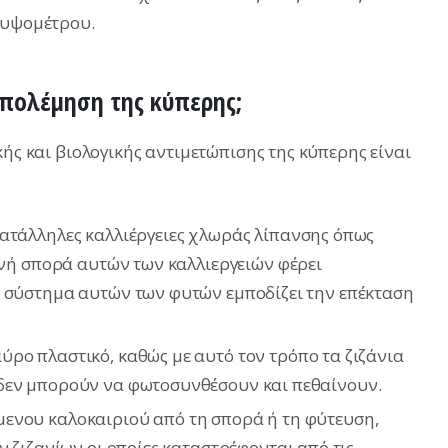
 υψομέτρου.
απολέμηση της κύπερης;
κής και βιολογικής αντιμετώπισης της κύπερης είναι
κατάλληλες καλλιέργειες χλωράς λίπανσης όπως
κνή σπορά αυτών των καλλιεργειών φέρει
ό σύστημα αυτών των φυτών εμποδίζει την επέκταση
ρο πλαστικό, καθώς με αυτό τον τρόπο τα ζιζάνια
δεν μπορούν να φωτοσυνθέσουν και πεθαίνουν.
ενου καλοκαιριού από τη σπορά ή τη φύτευση,
ν ζιζανίων οι οποίες καταστρέφονται από τις