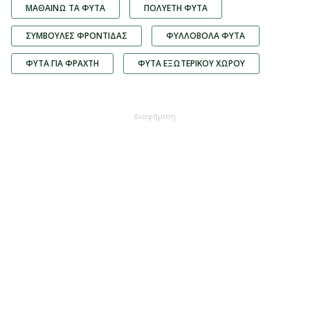
ΜΑΘΑΊΝΩ ΤΑ ΦΥΤΆ
ΠΟΛΥΕΤΉ ΦΥΤΆ
ΣΥΜΒΟΥΛΈΣ ΦΡΟΝΤΊΔΑΣ
ΦΥΛΛΟΒΌΛΑ ΦΥΤΆ
ΦΥΤΆ ΓΙΑ ΦΡΆΧΤΗ
ΦΥΤΆ ΕΞΩΤΕΡΙΚΟΎ ΧΏΡΟΥ
Διαφήμιση