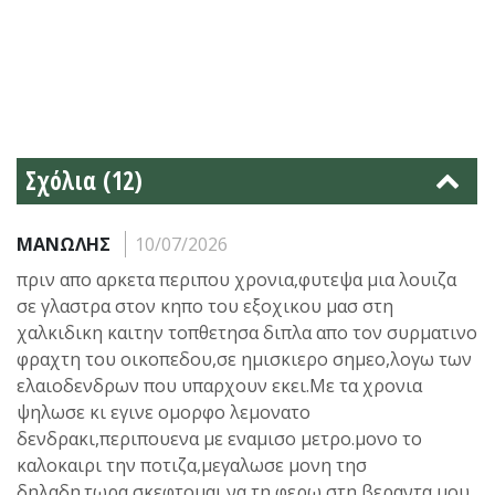
Σχόλια (12)
ΜΑΝΩΛΗΣ
10/07/2026
πριν απο αρκετα περιπου χρονια,φυτεψα μια λουιζα
σε γλαστρα στον κηπο του εξοχικου μασ στη
χαλκιδικη καιτην τοπθετησα διπλα απο τον συρματινο
φραχτη του οικοπεδου,σε ημισκιερο σημεο,λογω των
ελαιοδενδρων που υπαρχουν εκει.Με τα χρονια
ψηλωσε κι εγινε ομορφο λεμονατο
δενδρακι,περιπουενα με εναμισο μετρο.μονο το
καλοκαιρι την ποτιζα,μεγαλωσε μονη τησ
δηλαδη.τωρα σκεφτομαι να τη φερω στη βεραντα μου