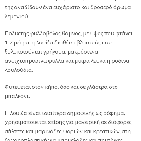
της αναδίδουν ένα ευχάριστο και δροσερό άρωμα
λεμονιού.
Πολυετής φυλλοβόλος θάμνος, με ύψος που φτάνει
1-2 μέτρα, η λουίζα διαθέτει βλαστούς που
ξυλοποιούνται γρήγορα, μακρόστενα
ανοιχτοπράσινα φύλλα και μικρά λευκά ή ρόδινα
λουλούδια.
Φυτεύεται στον κήπο, όσο και σε γλάστρα στο
μπαλκόνι.
Η λουίζα είναι ιδιαίτερα δημοφιλής ως ρόφημα,
χρησιμοποιείται επίσης για μαγειρική σε διάφορες
σάλτσες και μαρινάδες ψαριών και κρεατικών, στη
ζαχαροπλαστική για μαρμελάδες και πουτίγκες,