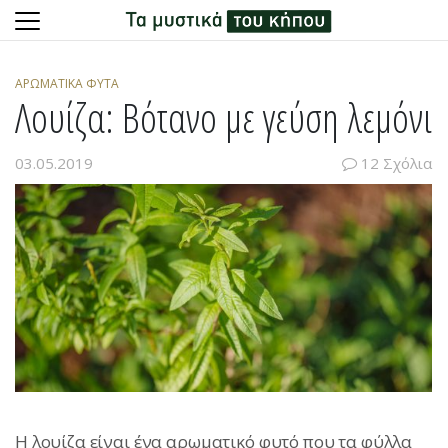
Skip
to
ΑΡΩΜΑΤΙΚΆ ΦΥΤΆ
content
Λουίζα: Βότανο με γεύση λεμόνι
03.05.2019
12 Σχόλια
Η λουίζα είναι ένα
αρωματικό φυτό
που τα φύλλα