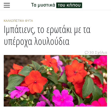
Skip
to
ΚΑΛΛΩΠΙΣΤΙΚΆ ΦΥΤΆ
content
Ιμπάτιενς, το ερωτάκι με τα
υπέροχα λουλούδια
30 Σχόλια