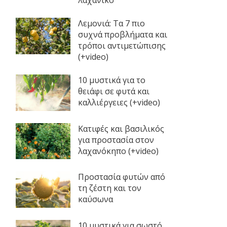
Λεμονιά: Τα 7 πιο
συχνά προβλήματα και
τρόποι αντιμετώπισης
(+video)
10 μυστικά για το
θειάφι σε φυτά και
καλλιέργειες (+video)
Κατιφές και βασιλικός
για προστασία στον
λαχανόκηπο (+video)
Προστασία φυτών από
τη ζέστη και τον
καύσωνα
10 μυστικά για σωστό