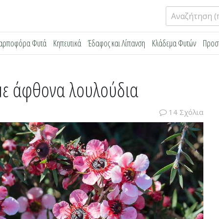
Αναζήτηση
για:
αρποφόρα Φυτά
Κηπευτικά
Έδαφος και Λίπανση
Κλάδεμα Φυτών
Προσ
με άφθονα λουλούδια
14 Σχόλια