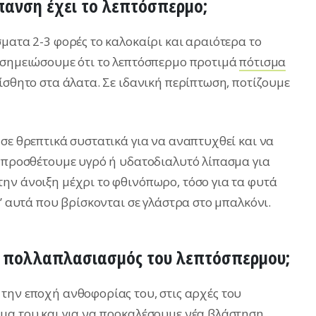
ίπανση έχει το λεπτόσπερμο;
ματα 2-3 φορές το καλοκαίρι και αραιότερα το
 σημειώσουμε ότι το λεπτόσπερμο προτιμά
πότισμα
ίσθητο στα άλατα. Σε ιδανική περίπτωση, ποτίζουμε
σε θρεπτικά συστατικά για να αναπτυχθεί και να
ό προσθέτουμε υγρό ή υδατοδιαλυτό λίπασμα για
ην άνοιξη μέχρι το φθινόπωρο, τόσο για τα φυτά
ι’ αυτά που βρίσκονται σε γλάστρα στο μπαλκόνι.
ι ο πολλαπλασιασμός του λεπτόσπερμου;
την εποχή ανθοφορίας του, στις αρχές του
μα του και για να προκαλέσουμε νέα βλάστηση