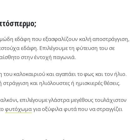
επτόσπερμο;
μμώδη εδάφη που εξασφαλίζουν καλή αποστράγγιση,
βεστούχα εδάφη. Επιλέγουμε τη φύτευση του σε
υαίσθητο στην έντοχή παγωνιά.
 του καλοκαιριού και αγαπάει το φως και τον ήλιο.
στράγγιση και ηλιόλουστες ή ημισκιερές θέσεις.
αλκόνι, επιλέγουμε γλάστρα μεγέθους τουλάχιστον
το
φυτόχωμα
για οξύφιλα φυτά που να στραγγίζει