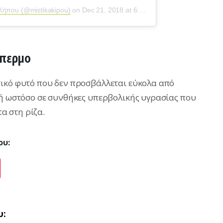
 Κήπου (@mistikakipou)
on
Dec 21, 2018 at 6:57am PST
σπερμο
τικό φυτό που δεν προσβάλλεται εύκολα από
χή ωστόσο σε συνθήκες υπερβολικής υγρασίας που
α στη ρίζα.
ου:
ok
Pinterest
υ: