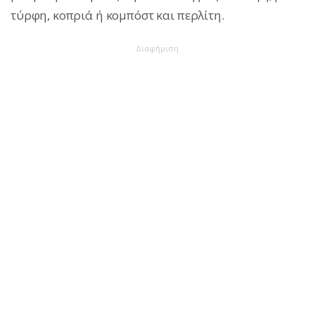
τύρφη, κοπριά ή κομπόστ και περλίτη.
Διαφήμιση