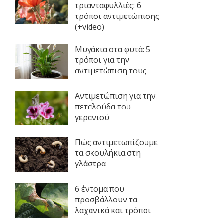
τριανταφυλλιές: 6
τρόποι αντιμετώπισης
(+video)
Μυγάκια στα φυτά: 5
τρόποι για την
αντιμετώπιση τους
Αντιμετώπιση για την
πεταλούδα του
γερανιού
Πώς αντιμετωπίζουμε
τα σκουλήκια στη
γλάστρα
6 έντομα που
προσβάλλουν τα
λαχανικά και τρόποι