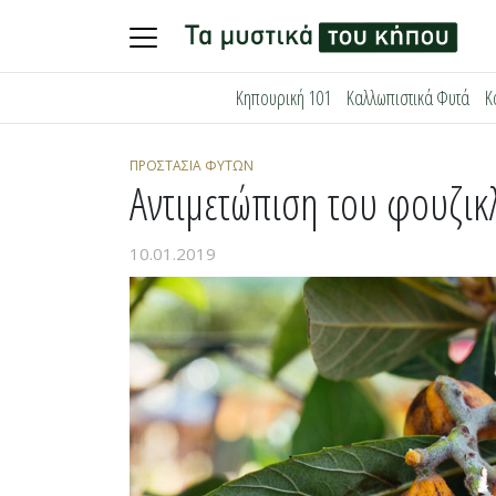
Skip
Κηπουρική 101
Καλλωπιστικά Φυτά
Κ
to
content
ΠΡΟΣΤΑΣΊΑ ΦΥΤΏΝ
Αντιμετώπιση του φουζικ
10.01.2019