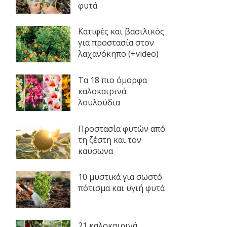
φυτά
Κατιφές και βασιλικός
για προστασία στον
λαχανόκηπο (+video)
Τα 18 πιο όμορφα
καλοκαιρινά
λουλούδια
Προστασία φυτών από
τη ζέστη και τον
καύσωνα
10 μυστικά για σωστό
πότισμα και υγιή φυτά
21 καλοκαιρινά