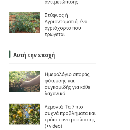
αντιμετώπισης
Στύφνος ή
Αγριοντοματιά, ένα
αγριόχορτο που
τρώγεται
Αυτή την εποχή
Ημερολόγιο σποράς,
φύτευσης και
συγκομιδής για κάθε
λαχανικό
Λεμονιά: Τα 7 πιο
συχνά προβλήματα και
τρόποι αντιμετώπισης
(+video)