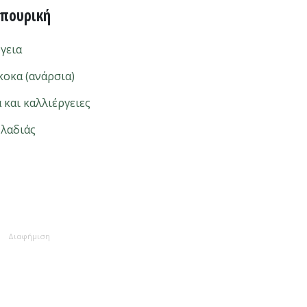
ηπουρική
γεια
οκα (ανάρσια)
και καλλιέργειες
χλαδιάς
Διαφήμιση