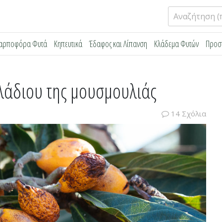
Αναζήτηση
για:
αρποφόρα Φυτά
Κηπευτικά
Έδαφος και Λίπανση
Κλάδεμα Φυτών
Προσ
λάδιου της μουσμουλιάς
14 Σχόλια