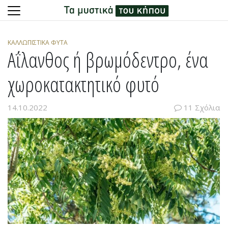
Skip
to
ΚΑΛΛΩΠΙΣΤΙΚΆ ΦΥΤΆ
content
Αΐλανθος ή βρωμόδεντρο, ένα
χωροκατακτητικό φυτό
14.10.2022
11 Σχόλια