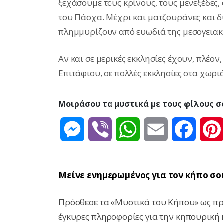
ξεχάσουμε τους κρίνους, τους μενεξέδες,
του Πάσχα. Μέχρι και ματζουράνες και 
πλημμυρίζουν από ευωδιά της μεσογειακή
Αν και σε μερικές εκκλησίες έχουν, πλέον
Επιτάφιου, σε πολλές εκκλησίες στα χωριά
Μοιράσου τα μυστικά με τους φίλους σ
Messenger
Viber
WhatsApp
Email
Facebo
Μείνε ενημερωμένος για τον κήπο σο
Πρόσθεσε τα «Μυστικά του Κήπου» ως προ
έγκυρες πληροφορίες για την κηπουρική 