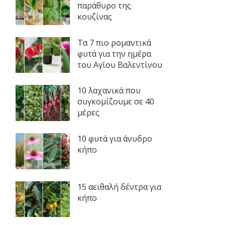
παράθυρο της
κουζίνας
Τα 7 πιο ρομαντικά
φυτά για την ημέρα
του Αγίου Βαλεντίνου
10 λαχανικά που
συγκομίζουμε σε 40
μέρες
10 φυτά για άνυδρο
κήπο
15 αειθαλή δέντρα για
κήπο