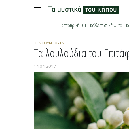
Skip
Κηπουρική 101
Καλλωπιστικά Φυτά
Κ
to
content
ΕΠΙΛΈΓΟΥΜΕ ΦΥΤΆ
Τα λουλούδια του Επιτά
14.04.2017