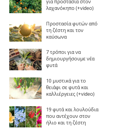
για προστασία στον
λαχανόκηπο (+video)
Προστασία φυτών από
τη ζέστη και τον
καύσωνα
7 τρόποι για να
δημιουργήσουμε νέα
φυτά
10 μυστικά για το
θειάφι σε φυτά και
καλλιέργειες (+video)
19 φυτά και λουλούδια
που αντέχουν στον
ήλιο και τη ζέστη