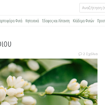
Αναζήτηση
για:
αρποφόρα Φυτά
Κηπευτικά
Έδαφος και Λίπανση
Κλάδεμα Φυτών
Προσ
φιου
2 Σχόλια