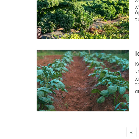
χ
ό
τ
Ι
Κ
τ
χ
τ
α
Σελιδοποίηση
«
άρθρων