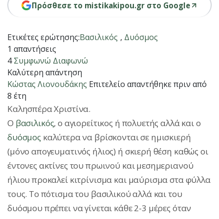
Πρόσθεσε το mistikakipou.gr στο Google
Ετικέτες ερώτησης:
Βασιλικός
,
Δυόσμος
1 απαντήσεις
4
Συμφωνώ
Διαφωνώ
Καλύτερη απάντηση
Κώστας Λιονουδάκης
Επιτελείο
απαντήθηκε πριν από
8 έτη
Καλησπέρα Χριστίνα.
Ο
βασιλικός
, ο αγιορείτικος ή πολυετής αλλά και ο
δυόσμος
καλύτερα να βρίσκονται σε ημισκιερή
(μόνο απογευματινός ήλιος) ή σκιερή θέση καθώς οι
έντονες ακτίνες του πρωινού και μεσημεριανού
ήλιου προκαλεί κιτρίνισμα και μαύρισμα στα φύλλα
τους. Το πότισμα του βασιλικού αλλά και του
δυόσμου πρέπει να γίνεται κάθε 2-3 μέρες όταν