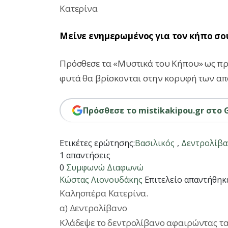
Κατερίνα
Μείνε ενημερωμένος για τον κήπο σο
Πρόσθεσε τα «Μυστικά του Κήπου» ως προ
φυτά θα βρίσκονται στην κορυφή των απ
Πρόσθεσε το mistikakipou.gr στο 
Ετικέτες ερώτησης:
Βασιλικός
,
Δεντρολίβα
1 απαντήσεις
0
Συμφωνώ
Διαφωνώ
Κώστας Λιονουδάκης
Επιτελείο
απαντήθηκε
Καλησπέρα Κατερίνα.
α) Δεντρολίβανο
Κλάδεψε το δεντρολίβανο αφαιρώντας τα κ